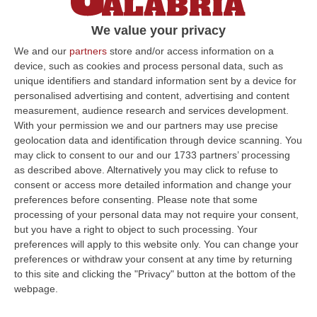
We value your privacy
We and our
partners
store and/or access information on a
device, such as cookies and process personal data, such as
unique identifiers and standard information sent by a device for
personalised advertising and content, advertising and content
measurement, audience research and services development.
With your permission we and our partners may use precise
Clicca e segui “Corriere della Calabria” su Google News
geolocation data and identification through device scanning. You
may click to consent to our and our 1733 partners’ processing
NAPOLI
Dieci persone ritenute legate al clan
as described above. Alternatively you may click to refuse to
consent or access more detailed information and change your
De Rosa di Qualiano sono state arrestate dai
preferences before consenting.
Please note that some
carabinieri di Giugliano in Campania nell’
processing of your personal data may not require your consent,
but you have a right to object to such processing. Your
ambito di indagini coordinate dalla procura di
preferences will apply to this website only. You can change your
Napoli. I militari hanno notificato
preferences or withdraw your consent at any time by returning
un’ordinanza cautelare emessa su richiesta
to this site and clicking the "Privacy" button at the bottom of the
webpage.
della Direzione Distrettuale Antimafia con la