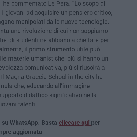
ta”, ha commentato Le Pera. “Lo scopo di
e i giovani ad acquisire un pensiero critico,
engano manipolati dalle nuove tecnologie.
senta una rivoluzione di cui non sappiamo
e gli studenti ne abbiano a che fare per
lmente, il primo strumento utile può
 alle materie umanistiche, più si hanno un
volezza comunicativa, più si riuscirà a
 Il Magna Graecia School in the city ha
ormula che, educando all’immagine
upporto didattico significativo nella
iovani talenti.
che su WhatsApp. Basta
cliccare qui
per
empre aggiornato