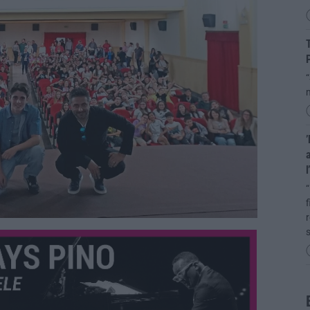
T
P
“
m
’
a
l
“
f
r
s