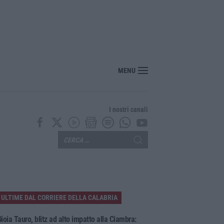
o, sabato da bollino nero: traffico intenso verso la Calabria
MENU
I nostri canali
ULTIME DAL CORRIERE DELLA CALABRIA
ioia Tauro, blitz ad alto impatto alla Ciambra: