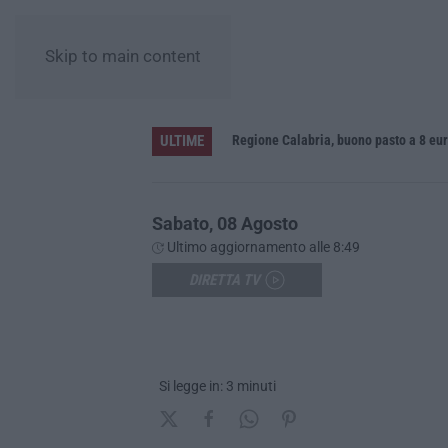
Skip to main content
ULTIME
Gioia Tauro, blitz ad alto impatto alla Ciambra: 24 perquisizioni e 275 persone identificate – VIDEO
Sabato, 08 Agosto
Ultimo aggiornamento alle 8:49
DIRETTA TV
Si legge in: 3 minuti