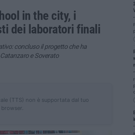
2
ol in the city, i
“
i dei laboratori finali
F
p
ivo: concluso il progetto che ha
R
tra Catanzaro e Soverato
w
n
“
r
p
o
cale (TTS) non è supportata dal tuo
browser.
E
i
“