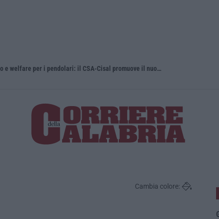
Regione Calabria, buono pasto a 8 euro e welfare per i pendolari: il CSA-Cisal promuove il nuovo contratto integrativo
Esodo estiv
Cambia colore:
G