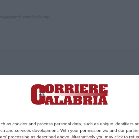
magna graecia school in the city
ica di News&Com S.r.l ©2012-
-2026. Tutti i diritti riservati.
ia, Lamezia Terme (CZ)
irettore responsabile Paola Militano |
Privacy
ch as cookies and process personal data, such as unique identifiers an
rch and services development.
With your permission we and our partner
Design:
cfweb
ers’ processing as described above. Alternatively you may click to ref