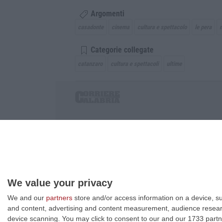
Argomenti
casadonte
cinema
cultura e spettacolo
le pera
Categorie collegate
catanzaro
cultura e spettacoli
ultime
Corriere delle Calabria è una testata giornalist
P.IVA. 03199620794, Via del mare 6/G, S.Eufem
Iscrizione tribunale di Lamezia Terme 5/2011 - D
Effettua una ricerca sul Corriere delle Calabria
We value your privacy
We and our
partners
store and/or access information on a device, su
and content, advertising and content measurement, audience resea
device scanning. You may click to consent to our and our 1733 partn