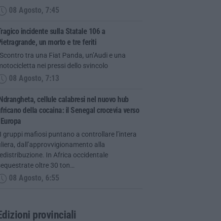
08 Agosto, 7:45
ragico incidente sulla Statale 106 a
ietragrande, un morto e tre feriti
Scontro tra una Fiat Panda, un’Audi e una
otocicletta nei pressi dello svincolo
08 Agosto, 7:13
Ndrangheta, cellule calabresi nel nuovo hub
fricano della cocaina: il Senegal crocevia verso
’Europa
I gruppi mafiosi puntano a controllare l’intera
iliera, dall’approvvigionamento alla
edistribuzione. In Africa occidentale
equestrate oltre 30 ton…
08 Agosto, 6:55
Edizioni provinciali