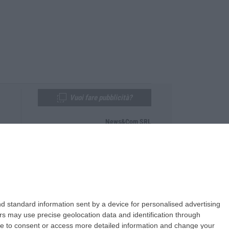
Vuoi fare pubblicità?
News&Com SRL
Telefono:
0968-53665
Email:
newsandcom@gmail.com
d standard information sent by a device for personalised advertising
s may use precise geolocation data and identification through
use to consent or access more detailed information and change your