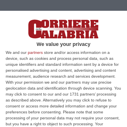
We value your privacy
We and our
partners
store and/or access information on a
device, such as cookies and process personal data, such as
unique identifiers and standard information sent by a device for
personalised advertising and content, advertising and content
measurement, audience research and services development.
With your permission we and our partners may use precise
geolocation data and identification through device scanning. You
Clicca e segui “Corriere della Calabria” su Google News
may click to consent to our and our 1731 partners’ processing
as described above. Alternatively you may click to refuse to
TROPEA
Un nuovo preoccupante crollo della
consent or access more detailed information and change your
preferences before consenting.
Please note that some
parete rocciosa si è verificato nella notte tra
processing of your personal data may not require your consent,
il 6 e il 7 giugno in località Passo Cavaliere,
but you have a right to object to such processing. Your