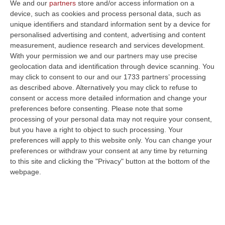
We and our
partners
store and/or access information on a
fatto il punto sui primi risultati dell’iniziativa
device, such as cookies and process personal data, such as
unique identifiers and standard information sent by a device for
attraverso un video registrato da Palazzo
personalised advertising and content, advertising and content
San Giorgio, dove si trovava in attesa
measurement, audience research and services development.
With your permission we and our partners may use precise
dell’arrivo dei consiglieri comunali convocati
geolocation data and identification through device scanning. You
per organizzare i lavori della seduta di
may click to consent to our and our 1733 partners’ processing
insediamento del Consiglio comunale.
as described above. Alternatively you may click to refuse to
consent or access more detailed information and change your
«Buongiorno – afferma Cannizzaro – buona
preferences before consenting.
Please note that some
domenica, come vedete sono a Palazzo San
processing of your personal data may not require your consent,
but you have a right to object to such processing. Your
Giorgio in attesa dell’arrivo dei consiglieri
preferences will apply to this website only. You can change your
comunali che ho invitato stamattina per
preferences or withdraw your consent at any time by returning
to this site and clicking the "Privacy" button at the bottom of the
organizzare al meglio i lavori
webpage.
dell’insediamento del Consiglio Comunale di
domani, però nel frattempo ne approfitto per
fornirvi alcuni dati significativi. Con oggi sono
esattamente dieci giorni dall’avvio del