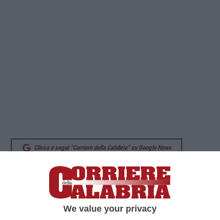
Clicca e segui “Corriere della Calabria” su Google News
REGGIO CALABRIA
A dieci giorni dall’avvio
dell’operazione
“Piazza Pulita”
, il sindaco di
We value your privacy
Reggio Calabria,
Francesco Cannizzaro
, ha