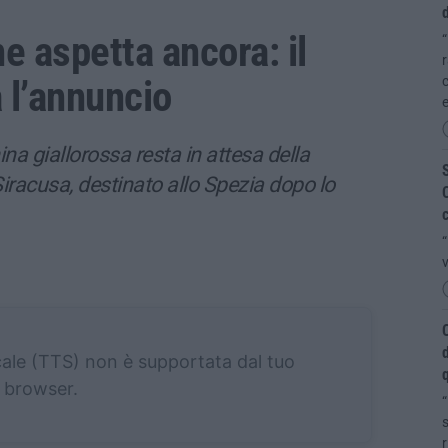
d
e aspetta ancora: il
“
 l’annuncio
c
ina giallorossa resta in attesa della
S
 Siracusa, destinato allo Spezia dopo lo
C
c
“
v
C
d
cale (TTS) non è supportata dal tuo
q
browser.
“
s
r