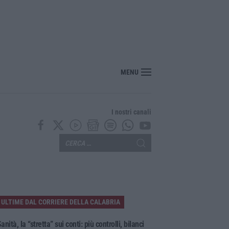
sce il “Circuito dell’ospitalità e dell’offerta ricettiva”: una rete del turismo di q
MENU
I nostri canali
ULTIME DAL CORRIERE DELLA CALABRIA
anità, la “stretta” sui conti: più controlli, bilanci