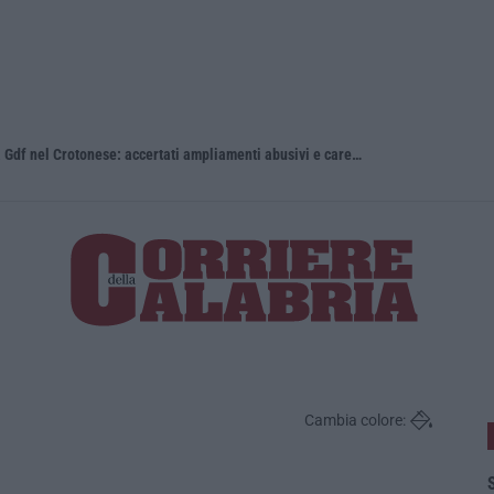
Stabilimenti balneari al setaccio della Gdf nel Crotonese: accertati ampliamenti abusivi e carenze igieniche
Calabria, na
Cambia colore:
S