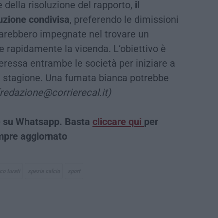
e della risoluzione del rapporto,
il
uzione condivisa
, preferendo le dimissioni
 sarebbero impegnate nel trovare un
 rapidamente la vicenda. L’obiettivo è
eressa entrambe le società per iniziare a
 stagione. Una fumata bianca potrebbe
(redazione@corrierecal.it)
che su Whatsapp. Basta
cliccare qui
per
empre aggiornato
co turati
spezia calcio
sport