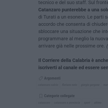
tecnico e del suo staff. Sul front
Catanzaro punterebbe a una sol
di Turati a un esonero. Le parti
accordo che consenta di chiudere
sbloccare una situazione che int
programmare al meglio la nuova
arrivare già nelle prossime ore.
Il Corriere della Calabria è an
iscriverti al canale ed essere s
Argomenti
catanzaro calcio
floriano noto
giorgio gorgone
mar
Categorie collegate
catanzaro
catanzaro e provincia
sport
ultime