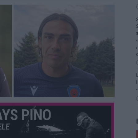
S
S
s
“
d
c
L
i
“