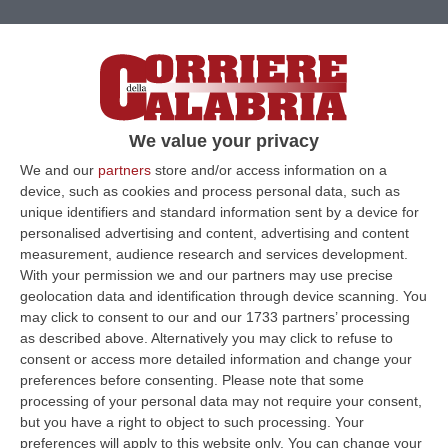
We value your privacy
We and our
partners
store and/or access information on a
device, such as cookies and process personal data, such as
unique identifiers and standard information sent by a device for
Clicca e segui “Corriere della Calabria” su Google News
personalised advertising and content, advertising and content
measurement, audience research and services development.
With your permission we and our partners may use precise
ROMA
In meno di 30 anni, dal 1996 al 2023,
geolocation data and identification through device scanning. You
sono stati persi oltre il 50% dei posti letto in
may click to consent to our and our 1733 partners’ processing
as described above. Alternatively you may click to refuse to
sanità, specialmente nel settore pubblico. Lo
consent or access more detailed information and change your
ha ricordato Nicoletta Panuzzi, della
preferences before consenting.
Please note that some
Direzione centrale per le statistiche sociali e
processing of your personal data may not require your consent,
but you have a right to object to such processing. Your
il welfare dell’Istat, nel corso di un’audizione
preferences will apply to this website only. You can change your