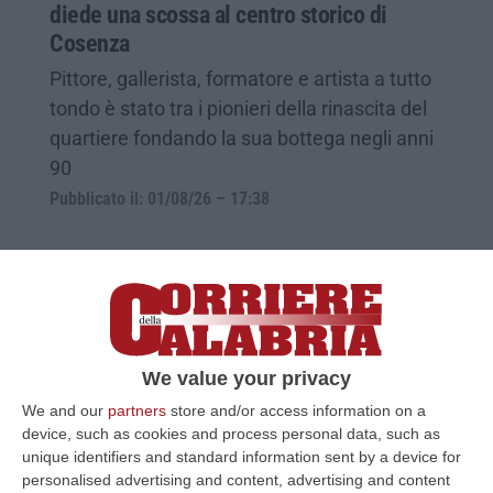
diede una scossa al centro storico di
Cosenza
Pittore, gallerista, formatore e artista a tutto
tondo è stato tra i pionieri della rinascita del
quartiere fondando la sua bottega negli anni
90
Pubblicato il: 01/08/26 – 17:38
We value your privacy
We and our
partners
store and/or access information on a
device, such as cookies and process personal data, such as
unique identifiers and standard information sent by a device for
personalised advertising and content, advertising and content