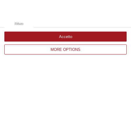
Rifiuto
Accetto
MORE OPTIONS
L’Università della Calabria rafforza
l’accoglienza degli studenti stranieri:
nuovo servizio dedicato
Il Cda esamina il piano triennale che prevede
orientamento, supporto logistico, mediazione
e attività linguistiche per la comunità
internazionale del…
Pubblicato il: 01/08/26 – 11:28