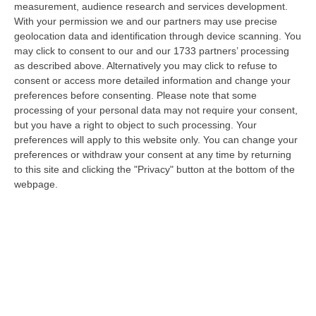
measurement, audience research and services development.
Panettieri diventa il paese di Pinocchio:
With your permission we and our partners may use precise
cinque notti tra fiaba, luci e magia
geolocation data and identification through device scanning. You
may click to consent to our and our 1733 partners’ processing
Dal 7 all’11 agosto il paese si trasformerà in
as described above. Alternatively you may click to refuse to
una Collodi multimediale e interattiva, tra
consent or access more detailed information and change your
preferences before consenting.
Please note that some
avatar, attori, giochi di luce e installazioni in
processing of your personal data may not require your consent,
3D
but you have a right to object to such processing. Your
Pubblicato il: 01/08/26 – 15:38
preferences will apply to this website only. You can change your
preferences or withdraw your consent at any time by returning
to this site and clicking the "Privacy" button at the bottom of the
webpage.