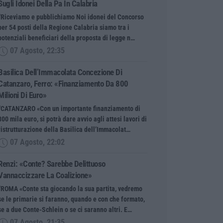
Sugli Idonei Della Pa In Calabria
“Riceviamo e pubblichiamo Noi idonei del Concorso
per 54 posti della Regione Calabria siamo tra i
potenziali beneficiari della proposta di legge n…
07 Agosto, 22:35
Basilica Dell’Immacolata Concezione Di
Catanzaro, Ferro: «finanziamento Da 800
Milioni Di Euro»
“CATANZARO «Con un importante finanziamento di
800 mila euro, si potrà dare avvio agli attesi lavori di
ristrutturazione della Basilica dell’Immacolat…
07 Agosto, 22:02
Renzi: «Conte? Sarebbe Delittuoso
Vannaccizzare La Coalizione»
“ROMA «Conte sta giocando la sua partita, vedremo
se le primarie si faranno, quando e con che formato,
se a due Conte-Schlein o se ci saranno altri. E…
07 Agosto, 21:35