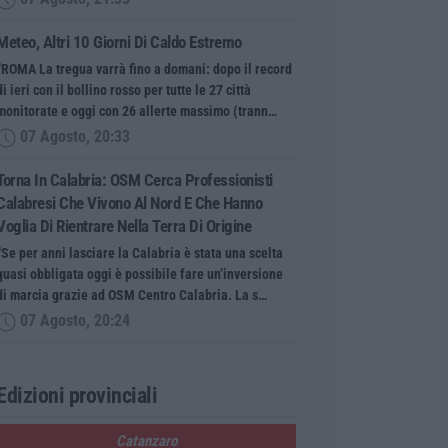
Meteo, Altri 10 Giorni Di Caldo Estremo
“ROMA La tregua varrà fino a domani: dopo il record
di ieri con il bollino rosso per tutte le 27 città
monitorate e oggi con 26 allerte massimo (trann…
07 Agosto, 20:33
Torna In Calabria: OSM Cerca Professionisti
Calabresi Che Vivono Al Nord E Che Hanno
Voglia Di Rientrare Nella Terra Di Origine
“Se per anni lasciare la Calabria è stata una scelta
quasi obbligata oggi è possibile fare un’inversione
di marcia grazie ad OSM Centro Calabria. La s…
07 Agosto, 20:24
Edizioni provinciali
Catanzaro