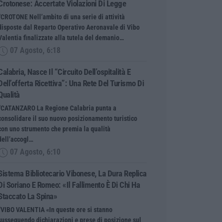
Crotonese: Accertate Violazioni Di Legge
“CROTONE Nell’ambito di una serie di attività
disposte dal Reparto Operativo Aeronavale di Vibo
Valentia finalizzate alla tutela del demanio…
07 Agosto, 6:18
Calabria, Nasce Il “Circuito Dell’ospitalità E
Dell’offerta Ricettiva”: Una Rete Del Turismo Di
Qualità
“CATANZARO La Regione Calabria punta a
consolidare il suo nuovo posizionamento turistico
con uno strumento che premia la qualità
dell’accogl…
07 Agosto, 6:10
Sistema Bibliotecario Vibonese, La Dura Replica
Di Soriano E Romeo: «Il Fallimento È Di Chi Ha
Staccato La Spina»
“VIBO VALENTIA «In queste ore si stanno
susseguendo dichiarazioni e prese di posizione sul