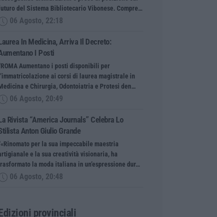
futuro del Sistema Bibliotecario Vibonese. Compre…
06 Agosto, 22:18
Laurea In Medicina, Arriva Il Decreto:
Aumentano I Posti
“ROMA Aumentano i posti disponibili per
l’immatricolazione ai corsi di laurea magistrale in
Medicina e Chirurgia, Odontoiatria e Protesi den…
06 Agosto, 20:49
La Rivista “America Journals” Celebra Lo
Stilista Anton Giulio Grande
“«Rinomato per la sua impeccabile maestria
artigianale e la sua creatività visionaria, ha
trasformato la moda italiana in un’espressione dur…
06 Agosto, 20:48
Edizioni provinciali