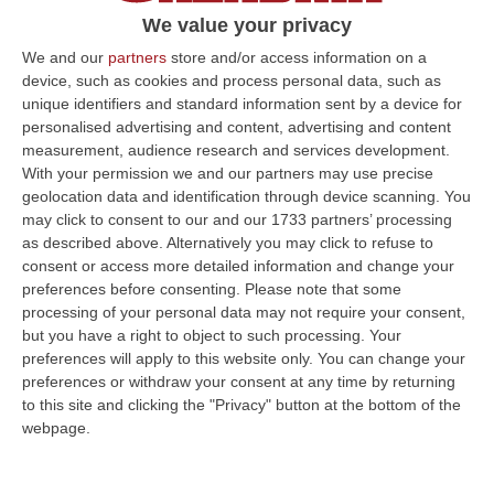
ma non drammatica». Musmanno: «Obiettivo
We value your privacy
prioritario è rilanciare…
We and our
partners
store and/or access information on a
device, such as cookies and process personal data, such as
Pubblicato il: 28/06/19 – 16:53
unique identifiers and standard information sent by a device for
personalised advertising and content, advertising and content
measurement, audience research and services development.
With your permission we and our partners may use precise
ULTIME DAL CORRIERE DELLA CALABRIA
geolocation data and identification through device scanning. You
may click to consent to our and our 1733 partners’ processing
‘Ndrangheta, Inchiesta Artemis 2: Giuseppe Vinci Lascia Il Carcere
as described above. Alternatively you may click to refuse to
E Passa Ai Domiciliari
consent or access more detailed information and change your
“CATANZARO Lascia il carcere e passa agli arresti domiciliari Giuseppe
preferences before consenting.
Please note that some
Vinci, responsabile dell’area tecnico manutentiva del Comune di Corta…
processing of your personal data may not require your consent,
07 Agosto, 15:23
but you have a right to object to such processing. Your
preferences will apply to this website only. You can change your
Green Island, Ricariche Elettriche E Un Presidio Sanitario. Anas
preferences or withdraw your consent at any time by returning
Attiva I Nuovi Servizi Sull’A2 In Calabria
to this site and clicking the "Privacy" button at the bottom of the
webpage.
“Entrano in funzione tutti i servizi della “Green Island” situata nell’area di
parcheggio “Contessa Soprana” lungo la A2 “Autostrada del Med…
07 Agosto, 15:09