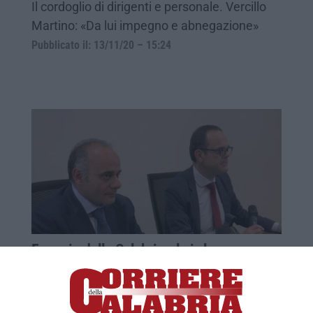
Il cordoglio di dirigenti e personale. Vercillo
Martino: «Da lui impegno e abnegazione»
Pubblicato il: 13/11/20 – 15:24
Ferrovie della Calabria, al via la
governance Parente
Il nuovo amministratore unico si è
insediato oggi: «Azienda in situazione difficile