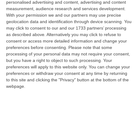
personalised advertising and content, advertising and content
“REGGIO CALABRIA Era una calda giornata, tipica dell’estate calabrese. Il
measurement, audience research and services development.
“giudice solo”, come era stato ribattezzato, Antonino Scopelliti…
With your permission we and our partners may use precise
09 Agosto, 10:31
geolocation data and identification through device scanning. You
may click to consent to our and our 1733 partners’ processing
Vinitaly A Reggio, Caligiuri: «Una Calabria Straordinaria Che
as described above. Alternatively you may click to refuse to
Merita Di Essere Rappresentata Nel Modo Giusto»
consent or access more detailed information and change your
“REGGIO CALABRIA Due giorni di vino, storia ed esposizioni delle
preferences before consenting.
Please note that some
eccellenze calabresi. Tutto in «un territorio che è meraviglioso, sul
processing of your personal data may not require your consent,
lungo…
but you have a right to object to such processing. Your
preferences will apply to this website only. You can change your
09 Agosto, 10:12
preferences or withdraw your consent at any time by returning
to this site and clicking the "Privacy" button at the bottom of the
Rissa Tra Tifosi Durante Real Polistena-Sinopolese, Emessi Due
webpage.
Daspo
“La polizia ha notificato due provvedimenti di daspo, emessi dalla
Questura di Reggio Calabria a fine luglio, nei confronti di tifosi ritenu…
09 Agosto, 9:36
Truffa Tramite False Piattaforme Di Criptovalute, Due Indagati
“Le criptovalute continuano a rappresentare uno degli strumenti più