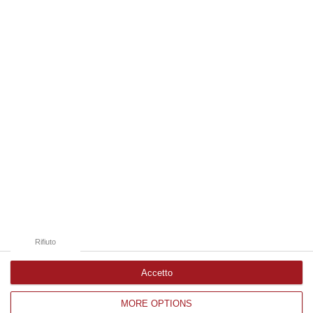
frequentemente utilizzati dai truffatori per attirare potenziali vittime…
09 Agosto, 9:32
Edizioni provinciali
Catanzaro
Cosenza
Vibo Valentia
Reggio Calabria
Crotone
Rifiuto
Accetto
MORE OPTIONS