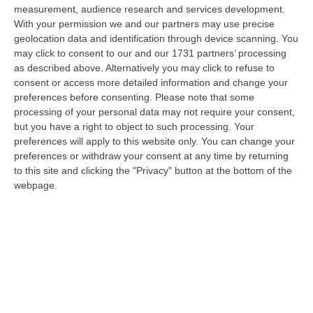
06 Agosto, 19:10
measurement, audience research and services development.
With your permission we and our partners may use precise
Omicidio Di Massimo Speranza “il Brasiliano”, I Dubbi Sul
geolocation data and identification through device scanning. You
Mandante E Sui Luoghi Delle Riunioni
may click to consent to our and our 1731 partners’ processing
as described above. Alternatively you may click to refuse to
“COSENZA Sono state le dichiarazioni offerte dai collaboratori di
consent or access more detailed information and change your
giustizia a consentire alla Distrettuale Antimafia di Catanzaro di ricostr…
preferences before consenting.
Please note that some
06 Agosto, 18:24
processing of your personal data may not require your consent,
but you have a right to object to such processing. Your
Confagricoltura Calabria: Con Alberta Nesci Il Consorzio “Terre Di
preferences will apply to this website only. You can change your
Reggio Calabria” Guarda Al Futuro
preferences or withdraw your consent at any time by returning
“LAMEZIA TERME «Alberta Nesci, socia e dirigente di Confagricoltura, è
to this site and clicking the "Privacy" button at the bottom of the
un’imprenditrice che dimostra ogni giorno di saper interpretare al me…
webpage.
06 Agosto, 18:24
L’Orchestra Filarmonica Della Calabria Protagonista Su Rai Due. Il
9 Agosto In Onda “La Notte Del Mare”
“PIZZO Nella suggestiva cornice del Castello Murat di Pizzo torna “La
Notte del Mare”, l’evento televisivo e culturale giunto alla sua quart…
06 Agosto, 17:37