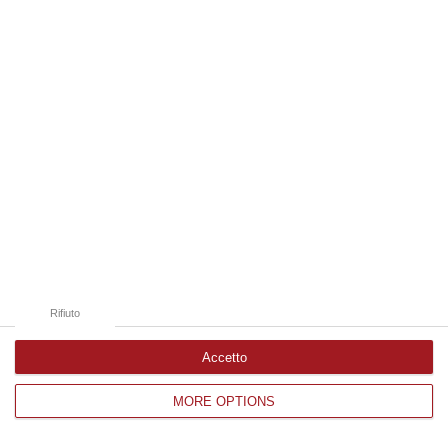
Edizioni provinciali
Catanzaro
Cosenza
Vibo Valentia
Reggio Calabria
Crotone
Rifiuto
Accetto
MORE OPTIONS
Corriere delle Calabria è una testata giornalistica di News&Com S.r.l
©2012-
-2026. Tutti i diritti riservati.