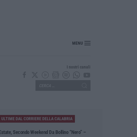
con esito positivo il recupero del gruppo Scout disperso nell’Aspromonte
MENU
I nostri canali
ULTIME DAL CORRIERE DELLA CALABRIA
Estate, Secondo Weekend Da Bollino “nero” –