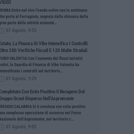
VIDEO
“ROMA Entra nel vivo l’esodo estivo con la settimana
che porta al Ferragosto, segnata dalla chiusura della
gran parte delle attività economi…
07 Agosto, 9:55
Estate, La Finanza Di Vibo Intensifica I Controlli:
Oltre 280 Verifiche Fiscali E 120 Multe Stradali
“VIBO VALENTIA Con l’aumento dei flussi turistici
estivi, la Guardia di Finanza di Vibo Valentia ha
intensificato i controlli sul territorio…
07 Agosto, 9:29
Completato Con Esito Positivo Il Recupero Del
Gruppo Scout Disperso Nell’Aspromonte
“REGGIO CALABRIA Si è conclusa con esito positivo
una complessa operazione di soccorso nel Parco
Nazionale dell’Aspromonte, nel territorio c…
07 Agosto, 9:02