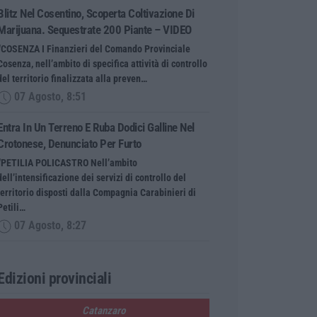
Blitz Nel Cosentino, Scoperta Coltivazione Di
Marijuana. Sequestrate 200 Piante – VIDEO
“COSENZA I Finanzieri del Comando Provinciale
Cosenza, nell’ambito di specifica attività di controllo
del territorio finalizzata alla preven…
07 Agosto, 8:51
Entra In Un Terreno E Ruba Dodici Galline Nel
Crotonese, Denunciato Per Furto
“PETILIA POLICASTRO Nell’ambito
dell’intensificazione dei servizi di controllo del
territorio disposti dalla Compagnia Carabinieri di
Petili…
07 Agosto, 8:27
Edizioni provinciali
Catanzaro