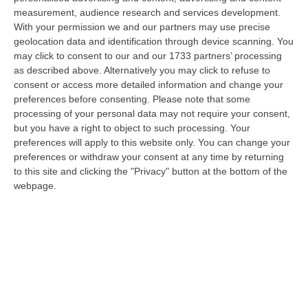
measurement, audience research and services development.
Schiavonea, Distrutti I Mezzi Del Cantiere Dell’azienda Del
With your permission we and our partners may use precise
Presidente Di Ance Calabria Rugna – FOTO
geolocation data and identification through device scanning. You
“CATANZARO All’alba, nel cantiere del lungomare di Schiavonea, in
may click to consent to our and our 1733 partners’ processing
provincia di Cosenza, c’erano soltanto mezzi devastati e anni di lavoro
as described above. Alternatively you may click to refuse to
co…
consent or access more detailed information and change your
preferences before consenting.
Please note that some
07 Agosto, 11:26
processing of your personal data may not require your consent,
but you have a right to object to such processing. Your
Cedir, Rende E San Giovanni In Fiore, Scirocco E La «struttura
preferences will apply to this website only. You can change your
Nostra» Degli Appalti Tra Sicilia E Calabria
preferences or withdraw your consent at any time by returning
“LAMEZIA TERME Un centro operativo a Messina, ma uomini, mezzi e
to this site and clicking the "Privacy" button at the bottom of the
imprese da muovere anche sull’altra sponda dello Stretto. Dai lavori per
webpage.
l’…
07 Agosto, 11:03
«Il Cavallo Sia Risorsa Agricola A Tutti Gli Effetti»
“ROMA Il cavallo deve essere riconosciuto pienamente come parte
integrante dell’agricoltura e non considerato un animale marginale
rispetto…
07 Agosto, 10:25