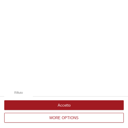
Edizioni provinciali
Catanzaro
Cosenza
Vibo Valentia
Reggio Calabria
Crotone
Rifiuto
Accetto
MORE OPTIONS
Corriere delle Calabria è una testata giornalistica di News&Com S.r.l