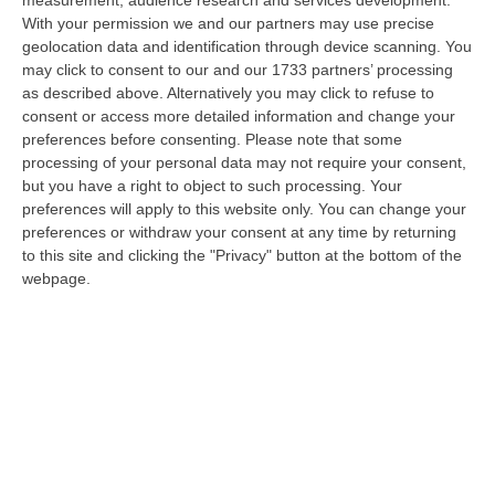
With your permission we and our partners may use precise
geolocation data and identification through device scanning. You
may click to consent to our and our 1733 partners’ processing
“Culpa in Algorithmo”: a Rende un
as described above. Alternatively you may click to refuse to
convegno sulle responsabilità giuridiche
consent or access more detailed information and change your
dell’IA
preferences before consenting.
Please note that some
processing of your personal data may not require your consent,
Esperti a confronto alla BCC Mediocrati su un
but you have a right to object to such processing. Your
tema che interroga il mondo del diritto, delle
preferences will apply to this website only. You can change your
preferences or withdraw your consent at any time by returning
istituzioni e della società civile
to this site and clicking the "Privacy" button at the bottom of the
Pubblicato il: 18/02/26 – 10:00
webpage.