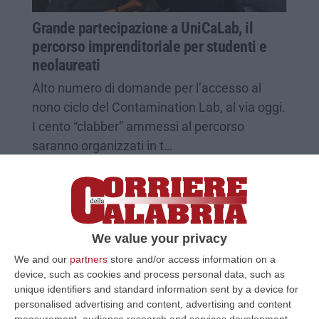
Grande partecipazione a UniCaLab, il
percorso imprenditoriale per studenti e
neolaureati
Alto numero di domande per l’accesso al
nono ciclo del Contamination Lab, al via oggi.
I cento “clabber” ammessi al percorso
saranno organizzati in t…
Pubblicato il: 04/03/26 – 17:07
We value your privacy
We and our
partners
store and/or access information on a
device, such as cookies and process personal data, such as
unique identifiers and standard information sent by a device for
personalised advertising and content, advertising and content
measurement, audience research and services development.