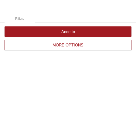
Rifiuto
Accetto
MORE OPTIONS
Il mattone traina l’economia calabrese ma
le aziende non trovano manodopera
specializzata
Tra le pieghe del Rapporto
BCC/Demoskopika 2024. Il trend
dell’occupazione è inferiore sia a quello
nazionale che dell’area Sud
Pubblicato il: 24/11/24 – 7:58