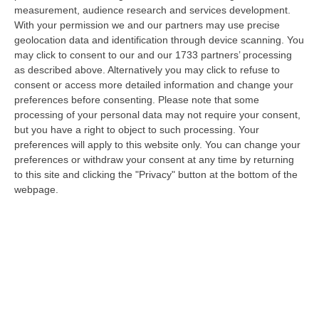
dopo gli anni di contrazione che hanno caratterizzato il decennio scor…
measurement, audience research and services development.
08 Agosto, 18:05
With your permission we and our partners may use precise
geolocation data and identification through device scanning. You
’Ndrangheta, Il Bigliettino Dal Carcere Per Il Controllo Dei Boschi.
may click to consent to our and our 1733 partners’ processing
as described above. Alternatively you may click to refuse to
«Dovevamo Rispettare Mallamace»
consent or access more detailed information and change your
“CATANZARO Un piccolo foglio che arriva dal carcere e diventa, nel
preferences before consenting.
Please note that some
racconto del collaboratore di giustizia, una sorta di lasciapassare. Rocc…
processing of your personal data may not require your consent,
08 Agosto, 18:01
but you have a right to object to such processing. Your
preferences will apply to this website only. You can change your
Dall’inferno Di Marcinelle Alla Sicurezza Di Oggi, Un Monito
preferences or withdraw your consent at any time by returning
Inascoltato Che Dura Da 70 Anni
to this site and clicking the "Privacy" button at the bottom of the
webpage.
“Il disastro di Marcinelle, avvenuto settant’anni orsono, l’8 agosto 1956,
nella miniera Bois du Cazier in Belgio, che provocò la morte di 2…
08 Agosto, 17:20
Incendio Al Policlinico Gemelli, Evacuati Diversi Pazienti
“Un incendio è divampato nella centrale elettrica adiacente al centro
dialisi del Policlinico Gemelli di Roma. Tutti i pazienti sono stati t…
08 Agosto, 16:37