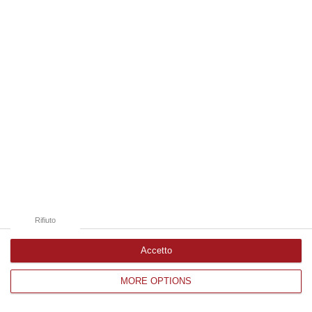
Edizioni provinciali
Catanzaro
Cosenza
Vibo Valentia
Reggio Calabria
Crotone
Rifiuto
Accetto
MORE OPTIONS
Corriere delle Calabria è una testata giornalistica di News&Com S.r.l
©2012-
-2026. Tutti i diritti riservati.