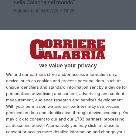
della Calabria nel mondo”
Pubblicato il: 04/07/23 – 10:23
We value your privacy
We and our
partners
store and/or access information on a
device, such as cookies and process personal data, such as
unique identifiers and standard information sent by a device for
personalised advertising and content, advertising and content
Librandi: «Dobbiamo sopprimere i luoghi
measurement, audience research and services development.
With your permission we and our partners may use precise
comuni, spesso siamo noi calabresi ad
geolocation data and identification through device scanning. You
alimentarli»
may click to consent to our and our 1733 partners’ processing
Imprenditori e operatori del settore
as described above. Alternatively you may click to refuse to
consent or access more detailed information and change your
economico e finanziario calabrese