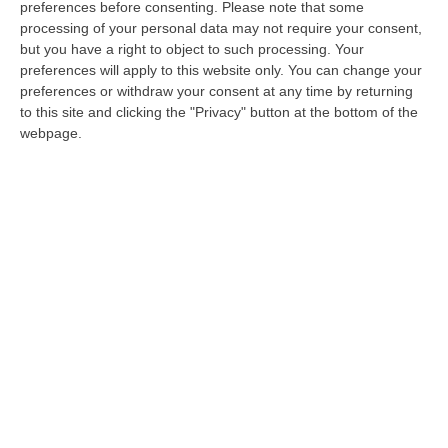
preferences before consenting.
Please note that some
protagonisti della seconda giornata
processing of your personal data may not require your consent,
dell’evento in corso a Vibo
but you have a right to object to such processing. Your
preferences will apply to this website only. You can change your
Pubblicato il: 27/05/23 – 12:23
preferences or withdraw your consent at any time by returning
to this site and clicking the "Privacy" button at the bottom of the
webpage.
«C’è un alto tasso di mortalità precoce» in
alcuni comuni calabresi
Secondo giorno dell’evento del Corriere della