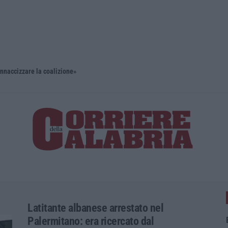
naccizzare la coalizione»
Meteo, altr
Latitante albanese arrestato nel
Palermitano: era ricercato dal