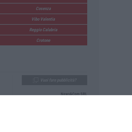
Cosenza
Vibo Valentia
Reggio Calabria
Crotone
Vuoi fare pubblicità?
News&Com SRL
Telefono:
0968-53665
Email:
newsandcom@gmail.com