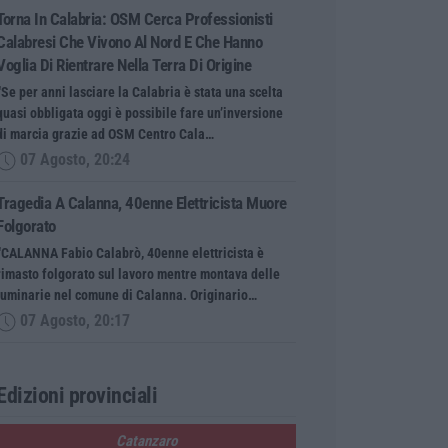
Torna In Calabria: OSM Cerca Professionisti
Calabresi Che Vivono Al Nord E Che Hanno
Voglia Di Rientrare Nella Terra Di Origine
“Se per anni lasciare la Calabria è stata una scelta
quasi obbligata oggi è possibile fare un’inversione
di marcia grazie ad OSM Centro Cala…
07 Agosto, 20:24
Tragedia A Calanna, 40enne Elettricista Muore
Folgorato
“CALANNA Fabio Calabrò, 40enne elettricista è
rimasto folgorato sul lavoro mentre montava delle
luminarie nel comune di Calanna. Originario…
07 Agosto, 20:17
Edizioni provinciali
Catanzaro