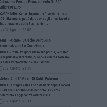
Catanzaro, Ferro: «finanziamento Da 800
Milioni Di Euro»
“CATANZARO «Con un importante finanziamento di
800 mila euro, si potrà dare avvio agli attesi lavori di
ristrutturazione della Basilica dell…
07 Agosto, 22:02
Renzi: «Conte? Sarebbe Delittuoso
Vannaccizzare La Coalizione»
“ROMA «Conte sta giocando la sua partita, vedremo
se le primarie si faranno, quando e con che formato,
se a due Conte-Schlein o se ci sarann…
07 Agosto, 21:35
Meteo, Altri 10 Giorni Di Caldo Estremo
“ROMA La tregua varrà fino a domani: dopo il record
di ieri con il bollino rosso per tutte le 27 città
monitorate e oggi con 26 allerte mass…
07 Agosto, 20:33