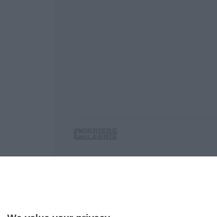
Corriere delle Calabria è una testata giornalist
P.IVA. 03199620794, Via del mare 6/G, S.Eufem
Iscrizione tribunale di Lamezia Terme 5/2011 - D
Effettua una ricerca sul Corriere delle Calabria