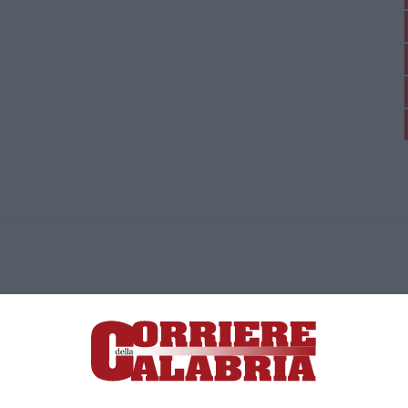
ica di News&Com S.r.l ©2012-
-2026. Tutti i diritti riservati.
ia, Lamezia Terme (CZ)
irettore responsabile Paola Militano |
Privacy