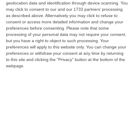
geolocation data and identification through device scanning. You
may click to consent to our and our 1733 partners’ processing
as described above. Alternatively you may click to refuse to
Regione, il sottogoverno si normalizza. E
consent or access more detailed information and change your
preferences before consenting.
Please note that some
si colora sempre più di azzurro…
processing of your personal data may not require your consent,
Il risvolto delle ultime nomine alla Cittadella.
but you have a right to object to such processing. Your
preferences will apply to this website only. You can change your
La “parte del leone” di Occhiuto e Forza Italia.
preferences or withdraw your consent at any time by returning
E si riduce il numero dei commissari
to this site and clicking the "Privacy" button at the bottom of the
Pubblicato il: 24/10/24 – 9:41
webpage.