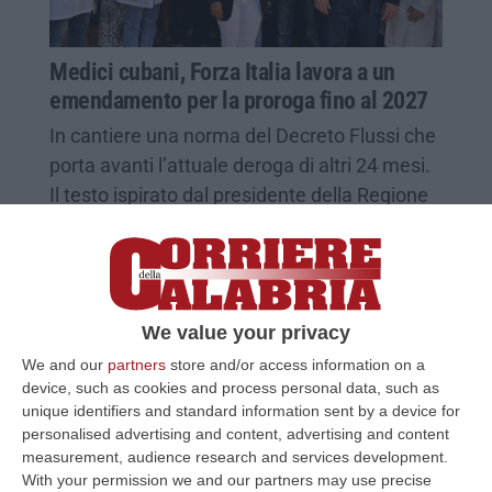
Medici cubani, Forza Italia lavora a un
emendamento per la proroga fino al 2027
In cantiere una norma del Decreto Flussi che
porta avanti l’attuale deroga di altri 24 mesi.
Il testo ispirato dal presidente della Regione
Occhiuto
Pubblicato il: 02/11/24 – 7:43
We value your privacy
We and our
partners
store and/or access information on a
device, such as cookies and process personal data, such as
unique identifiers and standard information sent by a device for
personalised advertising and content, advertising and content
measurement, audience research and services development.
With your permission we and our partners may use precise