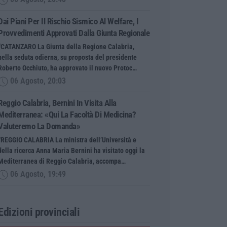
Dai Piani Per Il Rischio Sismico Al Welfare, I
Provvedimenti Approvati Dalla Giunta Regionale
“CATANZARO La Giunta della Regione Calabria,
nella seduta odierna, su proposta del presidente
Roberto Occhiuto, ha approvato il nuovo Protoc…
06 Agosto, 20:03
Reggio Calabria, Bernini In Visita Alla
Mediterranea: «Qui La Facoltà Di Medicina?
Valuteremo La Domanda»
“REGGIO CALABRIA La ministra dell’Università e
della ricerca Anna Maria Bernini ha visitato oggi la
Mediterranea di Reggio Calabria, accompa…
06 Agosto, 19:49
Edizioni provinciali