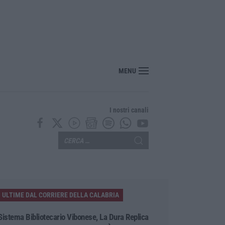
“America Journals” celebra lo stilista Anton Giulio Grande
MENU
I nostri canali
ULTIME DAL CORRIERE DELLA CALABRIA
Sistema Bibliotecario Vibonese, La Dura Replica