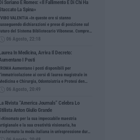
Di Soriano E Romeo: «Il Fallimento È Di Chi Ha
Staccato La Spina»
“VIBO VALENTIA «In queste ore si stanno
susseguendo dichiarazioni e prese di posizione sul
futuro del Sistema Bibliotecario Vibonese. Compre…
06 Agosto, 22:18
Laurea In Medicina, Arriva Il Decreto:
Aumentano I Posti
“ROMA Aumentano i posti disponibili per
l’immatricolazione ai corsi di laurea magistrale in
Medicina e Chirurgia, Odontoiatria e Protesi den…
06 Agosto, 20:49
La Rivista “America Journals” Celebra Lo
Stilista Anton Giulio Grande
“«Rinomato per la sua impeccabile maestria
artigianale e la sua creatività visionaria, ha
trasformato la moda italiana in un’espressione dur…
06 Agosto, 20:48