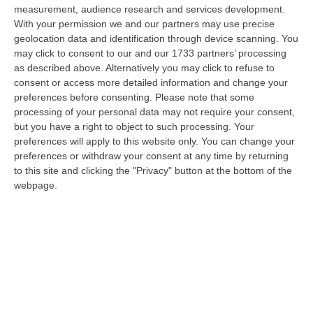
nazionale…
measurement, audience research and services development.
08 Agosto, 22:19
With your permission we and our partners may use precise
geolocation data and identification through device scanning. You
Messina, I “No Ponte” Di Nuovo In Marcia
may click to consent to our and our 1733 partners’ processing
as described above. Alternatively you may click to refuse to
“MESSINA “Chiediamo che venga chiusa la società Stretto di Messina. La
consent or access more detailed information and change your
liquidazione era stata già indicata dal governo Monti nel 2013, e la…
preferences before consenting.
Please note that some
08 Agosto, 21:20
processing of your personal data may not require your consent,
but you have a right to object to such processing. Your
Vinitaly And The City A Reggio: Il Grande Abbraccio Tra Identità
preferences will apply to this website only. You can change your
Del Territorio, Storia E Cultura – FOTO
preferences or withdraw your consent at any time by returning
“REGGIO CALABRIA Vinitaly and the City arriva a Reggio Calabria. Dopo il
to this site and clicking the "Privacy" button at the bottom of the
successo dell’edizione di Sibari, dove la manifestazione ha fatto s…
webpage.
08 Agosto, 20:47
Pride, La “prima Volta” Dell’onda Arcobaleno A Catanzaro. In
Migliaia In Marcia Per I Diritti E La Libertà – FOTO
“CATANZARO Una prima volta destinata a lasciare un segno nella storia
della città. Catanzaro oggi celebra il suo primo Pride: colori, musica…
08 Agosto, 19:38