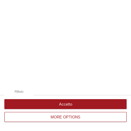
Edizioni provinciali
Catanzaro
Cosenza
Vibo Valentia
Reggio Calabria
Crotone
Rifiuto
Accetto
MORE OPTIONS
Corriere delle Calabria è una testata giornalistica di News&Com S.r.l
©2012-
-2026. Tutti i diritti riservati.