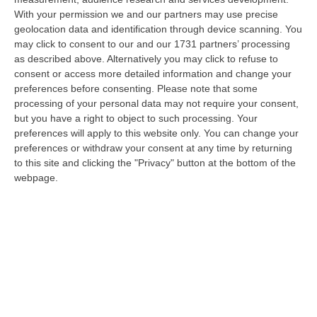
With your permission we and our partners may use precise
Ciclovia Dei Parchi Della Calabria: Al Via La Messa In Sicurezza
geolocation data and identification through device scanning. You
Del Tratto Fabrizia – Serra San Bruno
may click to consent to our and our 1731 partners’ processing
“SERRA SAN BRUNO Partono i lavori di riqualificazione e miglioramento
as described above. Alternatively you may click to refuse to
della sicurezza lungo la Ciclovia dei Parchi della Calabria, concentra…
consent or access more detailed information and change your
05 Agosto, 21:56
preferences before consenting.
Please note that some
processing of your personal data may not require your consent,
Tari, Senese: «Rendere Efficiente Il Sistema Per Ridurre I Costi
but you have a right to object to such processing. Your
preferences will apply to this website only. You can change your
Per I Cittadini E Aumentare I Salari»
preferences or withdraw your consent at any time by returning
“CATANZARO A Lamezia Terme la Tari aumenta del 6,2% per le famiglie e
to this site and clicking the "Privacy" button at the bottom of the
del 17% per le imprese; a Crotone del 6,9%; a Catanzaro dell’1,63%. A…
webpage.
05 Agosto, 21:23
Delmastro, No All’acquisizione Delle Chat. Bagarre Alla Camera
“ROMA L’Aula della Camera, a scrutinio segreto, ha confermato quanto
già votato dalla Giunta delle autorizzazioni, non consentendo alla magi…
05 Agosto, 21:07