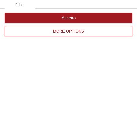
08 Agosto, 19:38
Rifiuto
Accetto
Edizioni provinciali
MORE OPTIONS
Catanzaro
Cosenza
Vibo Valentia
Reggio Calabria
Crotone
Corriere delle Calabria è una testata giornalistica di News&Com S.r.l