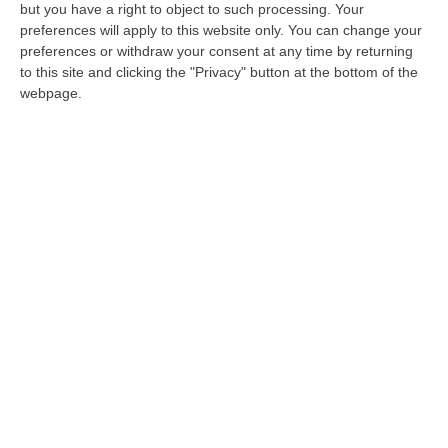
biblioteca del Senato
but you have a right to object to such processing. Your
preferences will apply to this website only. You can change your
Consegnato il volume degli Atti del 9°
preferences or withdraw your consent at any time by returning
Congresso svoltosi con il patrocinio del
to this site and clicking the "Privacy" button at the bottom of the
Senato, della Camera e con il premio di
webpage.
rappresentanza del Presidente…
Pubblicato il: 22/02/22 – 13:34
ULTIME DAL CORRIERE DELLA CALABRIA
All’asta Il Pallone Della “mano Di Dio” Di Maradona
“ROMA Il pallone con cui Diego Maradona segnò durante la storica
vittoria dell’Argentina sull’Inghilterra ai Mondiali del 1986 potrebbe
esse…
08 Agosto, 23:28
Milano, Vannacci Candida Il Generale Burgio
“ROMA “La sfida delle grandi città correremo in tutte le grandi città