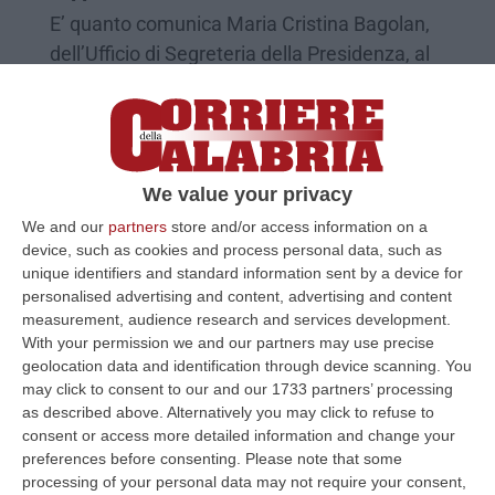
E’ quanto comunica Maria Cristina Bagolan,
dell’Ufficio di Segreteria della Presidenza, al
presidente del Centro Studi Riccardo
Succurro
Pubblicato il: 19/03/22 – 16:51
We value your privacy
We and our
partners
store and/or access information on a
device, such as cookies and process personal data, such as
unique identifiers and standard information sent by a device for
personalised advertising and content, advertising and content
measurement, audience research and services development.
With your permission we and our partners may use precise
geolocation data and identification through device scanning. You
may click to consent to our and our 1733 partners’ processing
as described above. Alternatively you may click to refuse to
consent or access more detailed information and change your
preferences before consenting.
Please note that some
Il Centro studi Gioachimiti ricevuto nella
processing of your personal data may not require your consent,