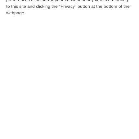
Baraccopoli, tendopoli, case di fortuna e
to this site and clicking the "Privacy" button at the bottom of the
webpage.
vecchie fabbriche abbandonate diventano
luogo di rifugio per un esercito di “invisibili”
Pubblicato il: 31/05/24 – 7:50
Iannacone: «La Calabria una terra che
consente di vedere cose che si proiettano
nel futuro»