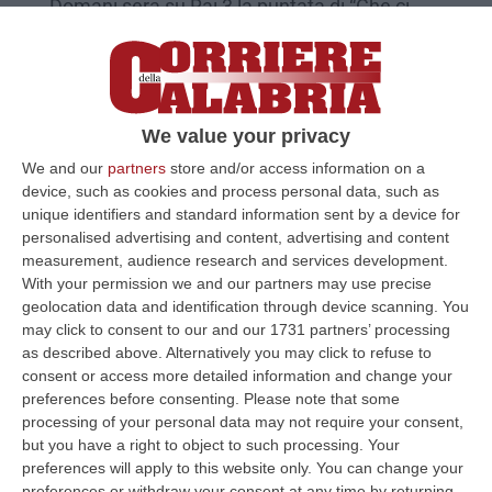
Domani sera su Rai 3 la puntata di “Che ci
faccio qui”. «Ciò che non ti aspetti al Sud e
che invece esiste»
Pubblicato il: 05/06/24 – 20:21
We value your privacy
We and our
partners
store and/or access information on a
device, such as cookies and process personal data, such as
unique identifiers and standard information sent by a device for
personalised advertising and content, advertising and content
measurement, audience research and services development.
With your permission we and our partners may use precise
geolocation data and identification through device scanning. You
may click to consent to our and our 1731 partners’ processing
as described above. Alternatively you may click to refuse to
consent or access more detailed information and change your
preferences before consenting.
Please note that some
Il “viaggio” di Iannacone in Calabria,
processing of your personal data may not require your consent,
l’umanità dolente e le sacche di povertà
but you have a right to object to such processing. Your
preferences will apply to this website only. You can change your
estrema
preferences or withdraw your consent at any time by returning