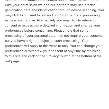
With your permission we and our partners may use precise
Meteo, Ondata Di Caldo Estremo Fino A Ferragosto
geolocation data and identification through device scanning. You
“Nella giornata di oggi ancora temporali, in alcuni casi molto intensi, sui
may click to consent to our and our 1733 partners’ processing
rilievi di Alpi e Appennini, e in locale estensione fin verso le…
as described above. Alternatively you may click to refuse to
09 Agosto, 15:10
consent or access more detailed information and change your
preferences before consenting.
Please note that some
Razionalizzazione Della Spesa Sanitaria E Acquisti Sotto Controllo.
processing of your personal data may not require your consent,
La Strategia “anti-Sprechi” Della Regione
but you have a right to object to such processing. Your
preferences will apply to this website only. You can change your
“CATANZARO La razionalizzazione della spesa sanitaria passa dalla
preferences or withdraw your consent at any time by returning
centralizzazione degli acquisti. È una delle direttrici individuate dalla…
to this site and clicking the "Privacy" button at the bottom of the
09 Agosto, 14:37
webpage.
Un’altra Tragedia Sulle Strade Vibonesi, Incidente Tra Zambrone E
Briatico: Muore Una Donna, Diversi Feriti
“VIBO VALENTIA Ancora sangue sulle strade vibonesi. Questa mattina un
altro tragico incidente è avvenuto sulla ex statale 522 tra Zambrone e…
09 Agosto, 13:34