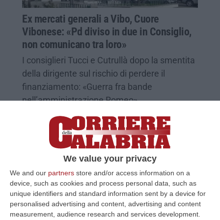
Ex mercati generali a Vibo, Cuore
Vibonese: «Pd diviso in due in Consiglio,
non comunicano tra loro»
I consiglieri Tucci e Cutrullà dopo la smentita
della dirigente sul rischio di perdere il
finanziamento: «Guerra fra bande
nell’amministrazione Romeo»
Pubblicato il: 25/02/25 – 16:48
We value your privacy
We and our
partners
store and/or access information on a
device, such as cookies and process personal data, such as
unique identifiers and standard information sent by a device for
personalised advertising and content, advertising and content
measurement, audience research and services development.