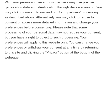
With your permission we and our partners may use precise
geolocation data and identification through device scanning. You
may click to consent to our and our 1733 partners’ processing
as described above. Alternatively you may click to refuse to
Musicisti senza stipendio, fondi revocati e
consent or access more detailed information and change your
lo scontro Veronesi-Accardo: il caos
preferences before consenting.
Please note that some
dell’Orchestra sinfonica della Calabria
processing of your personal data may not require your consent,
but you have a right to object to such processing. Your
Nata a Vibo nel 2022, ora rischia di sparire.
preferences will apply to this website only. You can change your
Sullo sfondo inadempienze, un direttore
preferences or withdraw your consent at any time by returning
artistico “fantasma” e l’appello del Comune a
to this site and clicking the "Privacy" button at the bottom of the
Mattarella
webpage.
Pubblicato il: 27/01/25 – 20:27