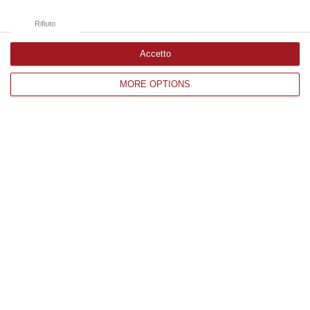
Rifiuto
Accetto
MORE OPTIONS
Il teatro e la scala mobile: i “misteri” di
Vibo che attendono ancora una soluzione
Appaltati i lavori per la piscina, restano da
risolvere i casi del teatro e della scala.
L’arduo compito passa al sindaco Enzo
Romeo
Pubblicato il: 01/09/24 – 17:06