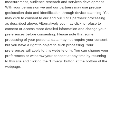
measurement, audience research and services development.
da un imprenditore condannato in via definitiva per concorso esterno…
With your permission we and our partners may use precise
06 Agosto, 11:55
geolocation data and identification through device scanning. You
may click to consent to our and our 1731 partners’ processing
Reggio Calabria, Due Poliziotti Fuori Servizio Salvano Una Donna
as described above. Alternatively you may click to refuse to
Colta Da Un Malore In Spiaggia
consent or access more detailed information and change your
“REGGIO CALABRIA Nei giorni scorsi, due poliziotti del Commissariato di
preferences before consenting.
Please note that some
Pubblica Sicurezza di Gioia Tauro, liberi dal servizio, sono interve…
processing of your personal data may not require your consent,
06 Agosto, 11:52
but you have a right to object to such processing. Your
preferences will apply to this website only. You can change your
Musica In Lutto, Morto A 86 Anni Il Cantautore Francesco Guccini
preferences or withdraw your consent at any time by returning
to this site and clicking the "Privacy" button at the bottom of the
“È morto Francesco Guccini, uno dei più grandi cantautori italiani. Il
webpage.
“Maestrone” si è spento questa mattina a Pavana, sull’Appennino tosco…
06 Agosto, 11:22
Gelato, In Calabria Le Famiglie Spendono 60 Milioni L’anno
“CATANZARO Le famiglie calabresi spendono ogni anno circa 60 milioni
di euro per acquistare gelati e oltre sette laboratori su dieci presen…
06 Agosto, 11:21