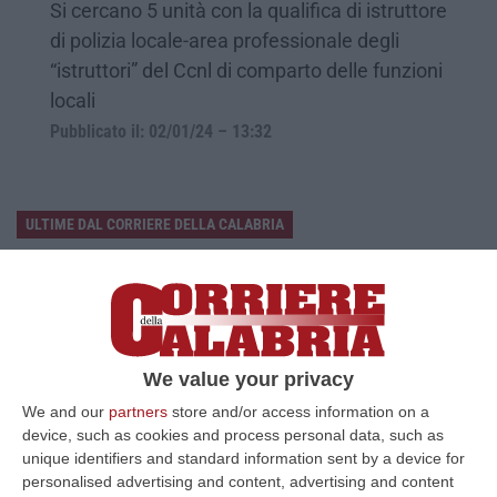
Si cercano 5 unità con la qualifica di istruttore
di polizia locale-area professionale degli
“istruttori” del Ccnl di comparto delle funzioni
locali
Pubblicato il: 02/01/24 – 13:32
ULTIME DAL CORRIERE DELLA CALABRIA
Cosenza, Incassa Oltre 245mila Euro Dalla Pensione Del Padre
Deceduto – VIDEO
“CASTROVILLARI Ha continuato a percepire per sette anni la pensione di
anzianità del padre deceduto nel 2019, usufruendone mensilmente e sot…
We value your privacy
06 Agosto, 12:13
We and our
partners
store and/or access information on a
Appalti Pubblici Gestiti Da Una Struttura “ombra” Tra Sicilia E
device, such as cookies and process personal data, such as
Reggio Calabria: 12 Misure Cautelari – NOMI
unique identifiers and standard information sent by a device for
personalised advertising and content, advertising and content
“REGGIO CALABRIA Una struttura aziendale “ombra”, diretta occultamente