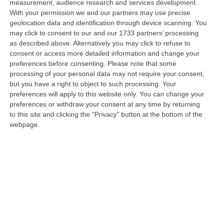
08 Agosto, 22:19
measurement, audience research and services development.
With your permission we and our partners may use precise
Messina, I “No Ponte” Di Nuovo In Marcia
geolocation data and identification through device scanning. You
may click to consent to our and our 1733 partners’ processing
“MESSINA “Chiediamo che venga chiusa la società Stretto di Messina. La
as described above. Alternatively you may click to refuse to
liquidazione era stata già indicata dal governo Monti nel 2013, e la…
consent or access more detailed information and change your
08 Agosto, 21:20
preferences before consenting.
Please note that some
processing of your personal data may not require your consent,
Vinitaly And The City A Reggio: Il Grande Abbraccio Tra Identità
but you have a right to object to such processing. Your
Del Territorio, Storia E Cultura – FOTO
preferences will apply to this website only. You can change your
“REGGIO CALABRIA Vinitaly and the City arriva a Reggio Calabria. Dopo il
preferences or withdraw your consent at any time by returning
successo dell’edizione di Sibari, dove la manifestazione ha fatto s…
to this site and clicking the "Privacy" button at the bottom of the
webpage.
08 Agosto, 20:47
Pride, La “prima Volta” Dell’onda Arcobaleno A Catanzaro. In
Migliaia In Marcia Per I Diritti E La Libertà – FOTO
“CATANZARO Una prima volta destinata a lasciare un segno nella storia
della città. Catanzaro oggi celebra il suo primo Pride: colori, musica…
08 Agosto, 19:38