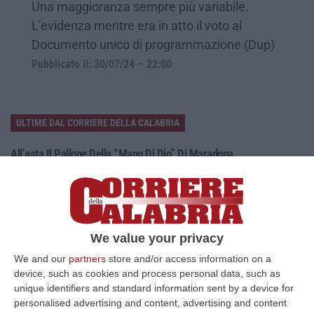
Una maggioranza sempre più variabile.
L’evidenza mentre era in atto il voto al
Documento unico di programmazione (Dup)
Pubblicato il: 30/07/24 – 22:00
ULTIME DAL CORRIERE DELLA CALABRIA
All’asta Il Pallone Della “mano Di Dio” Di Maradona
“ROMA Il pallone con cui Diego Maradona segnò durante la storica
vittoria dell’Argentina sull’Inghilterra ai Mondiali del 1986 potrebbe
esse…
08 Agosto, 23:28
We value your privacy
Milano, Vannacci Candida Il Generale Burgio
We and our
partners
store and/or access information on a
“ROMA “La sfida delle grandi città correremo in tutte le grandi città
device, such as cookies and process personal data, such as
Milano, Bologna, Roma e Napoli. Ci presenteremo come Futuro
unique identifiers and standard information sent by a device for
nazionale…
personalised advertising and content, advertising and content