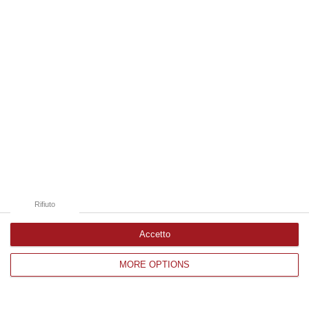
Edizioni provinciali
Catanzaro
Cosenza
Vibo Valentia
Reggio Calabria
Crotone
Rifiuto
Accetto
MORE OPTIONS
Corriere delle Calabria è una testata giornalistica di News&Com S.r.l
©2012-
-2026. Tutti i diritti riservati.
P.IVA. 03199620794, Via del mare 6/G, S.Eufemia, Lamezia Terme