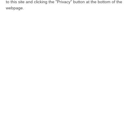
to this site and clicking the "Privacy" button at the bottom of the
seduta con inizio alle 9. Nel primo Consiglio
webpage.
provinciale le linee programmatiche del
governo
Pubblicato il: 14/02/23 – 16:10
Provincia di Vibo, Condello e L’Andolina si
contenderanno la presidenza