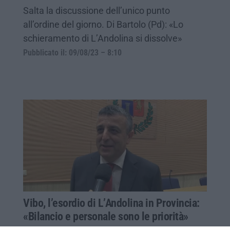
Salta la discussione dell’unico punto
all’ordine del giorno. Di Bartolo (Pd): «Lo
schieramento di L’Andolina si dissolve»
Pubblicato il: 09/08/23 – 8:10
Vibo, l’esordio di L’Andolina in Provincia:
«Bilancio e personale sono le priorità»