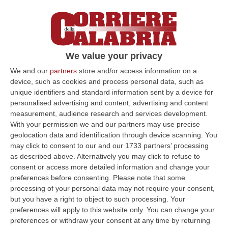
Ha giurato il nuovo presidente dell’ente.
«Situazione problematica. Partiamo da
programmazione e razionalizzazione delle
risorse»
We value your privacy
Pubblicato il: 15/02/23 – 13:20
We and our
partners
store and/or access information on a
device, such as cookies and process personal data, such as
unique identifiers and standard information sent by a device for
personalised advertising and content, advertising and content
measurement, audience research and services development.
With your permission we and our partners may use precise
geolocation data and identification through device scanning. You
may click to consent to our and our 1733 partners’ processing
as described above. Alternatively you may click to refuse to
consent or access more detailed information and change your
preferences before consenting.
Please note that some
processing of your personal data may not require your consent,
but you have a right to object to such processing. Your
Provincia di Vibo, L’Andolina domani giura
preferences will apply to this website only. You can change your
preferences or withdraw your consent at any time by returning
Programmato il giuramento nel corso della