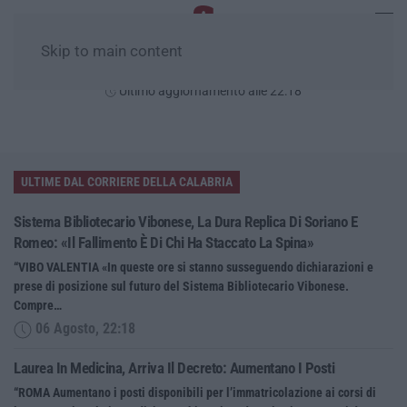
Skip to main content
Giovedì, 06 Agosto
Ultimo aggiornamento alle 22:18
ULTIME DAL CORRIERE DELLA CALABRIA
Sistema Bibliotecario Vibonese, La Dura Replica Di Soriano E
Romeo: «Il Fallimento È Di Chi Ha Staccato La Spina»
“VIBO VALENTIA «In queste ore si stanno susseguendo dichiarazioni e
prese di posizione sul futuro del Sistema Bibliotecario Vibonese.
Compre…
06 Agosto, 22:18
Laurea In Medicina, Arriva Il Decreto: Aumentano I Posti
“ROMA Aumentano i posti disponibili per l’immatricolazione ai corsi di