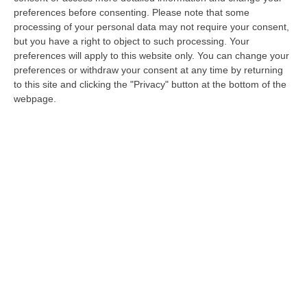
preferences before consenting.
Please note that some
06 Agosto, 19:49
processing of your personal data may not require your consent,
but you have a right to object to such processing. Your
preferences will apply to this website only. You can change your
Edizioni provinciali
preferences or withdraw your consent at any time by returning
to this site and clicking the "Privacy" button at the bottom of the
Catanzaro
webpage.
Cosenza
Vibo Valentia
Reggio Calabria
Crotone