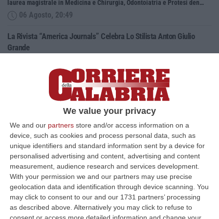
laurea magistrale in Medicina e Chirurgia, Odontoiatria e Protesi den…
06 Agosto, 20:49
La Rivista “America Journals” Celebra Lo Stilista Anton Giulio
Grande
“«Rinomato per la sua impeccabile maestria artigianale e la sua
creatività visionaria, ha trasformato la moda italiana in un’espressione
dur…
06 Agosto, 20:48
We value your privacy
Dai Piani Per Il Rischio Sismico Al Welfare, I Provvedimenti
We and our
partners
store and/or access information on a
Approvati Dalla Giunta Regionale
device, such as cookies and process personal data, such as
“CATANZARO La Giunta della Regione Calabria, nella seduta odierna, su
unique identifiers and standard information sent by a device for
proposta del presidente Roberto Occhiuto, ha approvato il nuovo Protoc…
personalised advertising and content, advertising and content
06 Agosto, 20:03
measurement, audience research and services development.
With your permission we and our partners may use precise
Reggio Calabria, Bernini In Visita Alla Mediterranea: «Qui La
geolocation data and identification through device scanning. You
Facoltà Di Medicina? Valuteremo La Domanda»
may click to consent to our and our 1731 partners’ processing
as described above. Alternatively you may click to refuse to
“REGGIO CALABRIA La ministra dell’Università e della ricerca Anna Maria
consent or access more detailed information and change your
Bernini ha visitato oggi la Mediterranea di Reggio Calabria, accompa…