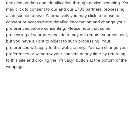
geolocation data and identification through device scanning. You
may click to consent to our and our 1733 partners’ processing
I patti mafiosi per infiltrare l’economia a
as described above. Alternatively you may click to refuse to
consent or access more detailed information and change your
Roma. «Troviamo uno zingaro e gli
preferences before consenting.
Please note that some
intestiamo la società»
processing of your personal data may not require your consent,
Le intercettazioni del boss nell’inchiesta della
but you have a right to object to such processing. Your
preferences will apply to this website only. You can change your
Dda capitolina. Una rete di prestanome
preferences or withdraw your consent at any time by returning
collegati alla ‘ndrangheta per mettere le
to this site and clicking the "Privacy" button at the bottom of the
mani sulle attività…
webpage.
Pubblicato il: 09/11/22 – 12:56