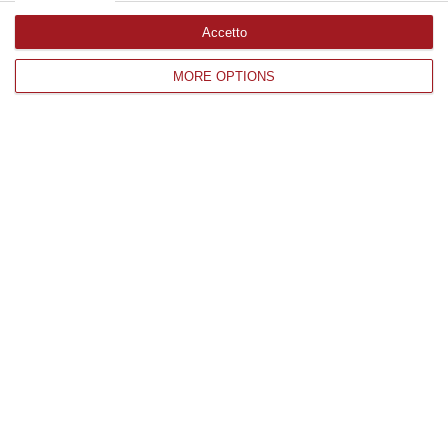
Accetto
MORE OPTIONS
Tenta di rubare un portafogli negli uffici
del Giudice di Pace, arrestato 51enne a
Crotone
L’uomo si è reso protagonista di due episodi.
Scoperto grazie alle immagini del sistema di
videosorveglianza
Pubblicato il: 09/11/22 – 9:10
1
…
2.332
2.333
2.334
2.335
2.336
2.337
2.338
…
3.344