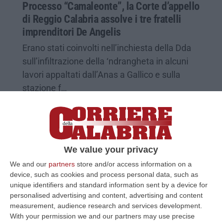
Processo “Camaleonte”, la Corte d’appello
di Reggio Calabria assolve i tre fratelli
imprenditori De Angelis
Erano stati coinvolti nell’inchiesta della Dda
sull’infiltrazione della ‘ndrangheta in alcuni
lavori appaltati dall’Anas a Gallico e sulla
stazione f…
Pubblicato il: 09/11/22 – 13:26
We value your privacy
We and our
partners
store and/or access information on a
device, such as cookies and process personal data, such as
unique identifiers and standard information sent by a device for
personalised advertising and content, advertising and content
measurement, audience research and services development.
With your permission we and our partners may use precise