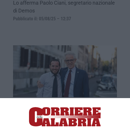
Lo afferma Paolo Ciani, segretario nazionale
di Demos
Pubblicato il: 05/08/25 – 12:37
Demos concorde con la linea di Boccia:
«Ripartire da Irto»
Ruben Di Stefano al termine dell’incontro di
coalizione: «Giovane professionista con un