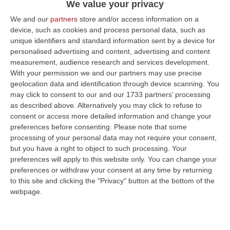
We value your privacy
profilo personale e politico di spessore»
We and our
partners
store and/or access information on a
Pubblicato il: 05/06/21 – 20:59
device, such as cookies and process personal data, such as
unique identifiers and standard information sent by a device for
personalised advertising and content, advertising and content
measurement, audience research and services development.
ULTIME DAL CORRIERE DELLA CALABRIA
With your permission we and our partners may use precise
geolocation data and identification through device scanning. You
“Puca” A Venezia Con Il Sostegno Della Calabria Film Commission
may click to consent to our and our 1733 partners’ processing
“ROMA “Puca” della regista pugliese Sara Scalera, girato interamente in
as described above. Alternatively you may click to refuse to
Calabria negli spettacolari scenari dei Calanchi di Palizzi e con il…
consent or access more detailed information and change your
preferences before consenting.
Please note that some
07 Agosto, 13:13
processing of your personal data may not require your consent,
but you have a right to object to such processing. Your
Propaganda Per L’Isis E Contenuti Neonazisti, Arrestato Un
preferences will apply to this website only. You can change your
16enne
preferences or withdraw your consent at any time by returning
“Un ragazzo di appena 16 anni è stato arrestato dalla Polizia con l’accusa
to this site and clicking the "Privacy" button at the bottom of the
di partecipazione ad associazione con finalità di terrorismo inte…
webpage.
07 Agosto, 13:05
Pitaro Vs Fiorita. La Febbre Elettorale Surriscalda Il Fronte