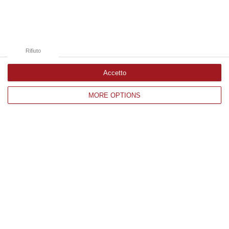
Catanzaro
Cosenza
Vibo Valentia
Rifiuto
Reggio Calabria
Accetto
Crotone
MORE OPTIONS
Corriere delle Calabria è una testata giornalistica di News&Com S.r.l
©2012-
-2026. Tutti i diritti riservati.
P.IVA. 03199620794, Via del mare 6/G, S.Eufemia, Lamezia Terme
(CZ)
Iscrizione tribunale di Lamezia Terme 5/2011 - Direttore