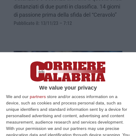
distanziati di due punti in classifica. 14 giorni
di passione prima della sfida del “Ceravolo”
Pubblicato il: 13/11/23 – 7:12
We value your privacy
We and our
partners
store and/or access information on a
device, such as cookies and process personal data, such as
unique identifiers and standard information sent by a device for
«Denis ucciso due volte e il racconto
personalised advertising and content, advertising and content
“senza un ragionevole dubbio”»
measurement, audience research and services development.
With your permission we and our partners may use precise
Il libro di Francesco Ceniti rievoca un “cold
geolocation data and identification through device scanning. You