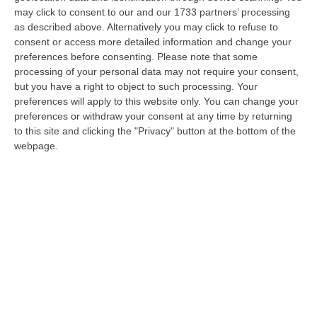
case” infinito. La recensione (con note a
may click to consent to our and our 1733 partners’ processing
margine sul racconto) di Paride Leporace
as described above. Alternatively you may click to refuse to
consent or access more detailed information and change your
Pubblicato il: 17/11/22 – 18:07
preferences before consenting.
Please note that some
processing of your personal data may not require your consent,
but you have a right to object to such processing. Your
preferences will apply to this website only. You can change your
preferences or withdraw your consent at any time by returning
to this site and clicking the "Privacy" button at the bottom of the
webpage.
Cosenza Calcio, domani la presentazione
della squadra. Di Marzio: non vedo l’ora –
VIDEO
Il giornalista di Sky: ringrazio Guarascio per