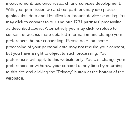
measurement, audience research and services development.
La Rivista “America Journals” Celebra Lo Stilista Anton Giulio
With your permission we and our partners may use precise
Grande
geolocation data and identification through device scanning. You
“«Rinomato per la sua impeccabile maestria artigianale e la sua
may click to consent to our and our 1731 partners’ processing
creatività visionaria, ha trasformato la moda italiana in un’espressione
as described above. Alternatively you may click to refuse to
dur…
consent or access more detailed information and change your
preferences before consenting.
Please note that some
06 Agosto, 20:48
processing of your personal data may not require your consent,
but you have a right to object to such processing. Your
Dai Piani Per Il Rischio Sismico Al Welfare, I Provvedimenti
preferences will apply to this website only. You can change your
Approvati Dalla Giunta Regionale
preferences or withdraw your consent at any time by returning
“CATANZARO La Giunta della Regione Calabria, nella seduta odierna, su
to this site and clicking the "Privacy" button at the bottom of the
proposta del presidente Roberto Occhiuto, ha approvato il nuovo Protoc…
webpage.
06 Agosto, 20:03
Reggio Calabria, Bernini In Visita Alla Mediterranea: «Qui La
Facoltà Di Medicina? Valuteremo La Domanda»
“REGGIO CALABRIA La ministra dell’Università e della ricerca Anna Maria
Bernini ha visitato oggi la Mediterranea di Reggio Calabria, accompa…
06 Agosto, 19:49