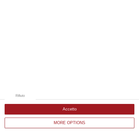
Edizioni provinciali
Catanzaro
Cosenza
Vibo Valentia
Reggio Calabria
Crotone
Rifiuto
Accetto
MORE OPTIONS
Corriere delle Calabria è una testata giornalistica di News&Com S.r.l
©2012-
-2026. Tutti i diritti riservati.