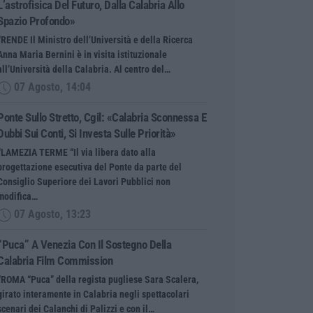
L’astrofisica Del Futuro, Dalla Calabria Allo
Spazio Profondo»
“RENDE Il Ministro dell’Università e della Ricerca
Anna Maria Bernini è in visita istituzionale
all’Università della Calabria. Al centro del…
07 Agosto, 14:04
Ponte Sullo Stretto, Cgil: «Calabria Sconnessa E
Dubbi Sui Conti, Si Investa Sulle Priorità»
“LAMEZIA TERME “Il via libera dato alla
progettazione esecutiva del Ponte da parte del
Consiglio Superiore dei Lavori Pubblici non
modifica…
07 Agosto, 13:23
“Puca” A Venezia Con Il Sostegno Della
Calabria Film Commission
“ROMA “Puca” della regista pugliese Sara Scalera,
girato interamente in Calabria negli spettacolari
scenari dei Calanchi di Palizzi e con il…