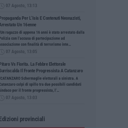
07 Agosto, 13:13
Propaganda Per L’Isis E Contenuti Neonazisti,
Arrestato Un 16enne
“Un ragazzo di appena 16 anni è stato arrestato dalla
Polizia con l’accusa di partecipazione ad
associazione con finalità di terrorismo inte…
07 Agosto, 13:05
Pitaro Vs Fiorita. La Febbre Elettorale
Surriscalda Il Fronte Progressista A Catanzaro
“CATANZARO Schermaglie elettorali a sinistra. A
Catanzaro colpi di spillo tra due possibili candidati
sindaco per il fronte progressista, l’…
07 Agosto, 13:03
Edizioni provinciali