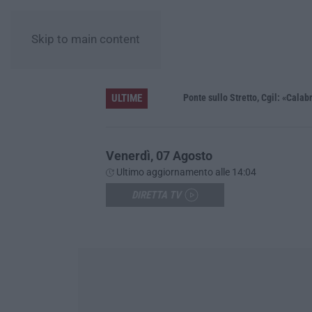
Skip to main content
ULTIME
Unical e la ricerca, la ministra Bernini: «Qui l’astrofisica del futuro, dalla Calabria allo spazio profondo»
Ponte sullo Stretto, Cgil: «Calabria sc
Venerdì, 07 Agosto
Ultimo aggiornamento alle 14:04
DIRETTA TV