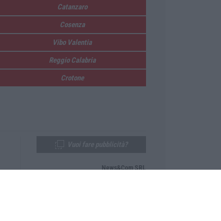
Catanzaro
Cosenza
Vibo Valentia
Reggio Calabria
Crotone
Vuoi fare pubblicità?
News&Com SRL
Telefono:
0968-53665
Email:
newsandcom@gmail.com