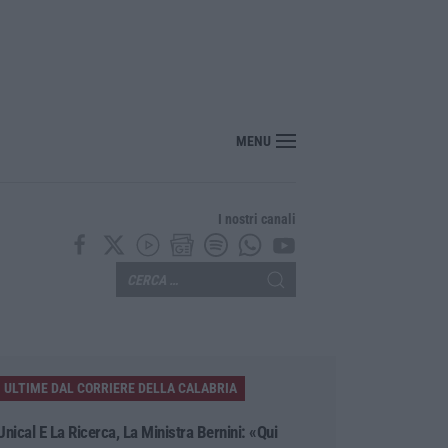
enezia con il sostegno della Calabria Film Commission
MENU
I nostri canali
ULTIME DAL CORRIERE DELLA CALABRIA
Unical E La Ricerca, La Ministra Bernini: «Qui