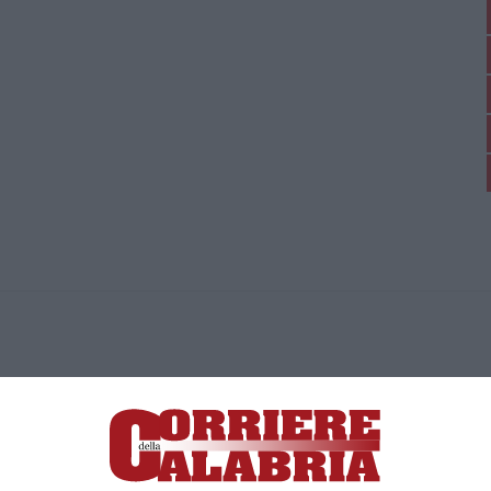
ica di News&Com S.r.l ©2012-
-2026. Tutti i diritti riservati.
ia, Lamezia Terme (CZ)
irettore responsabile Paola Militano |
Privacy