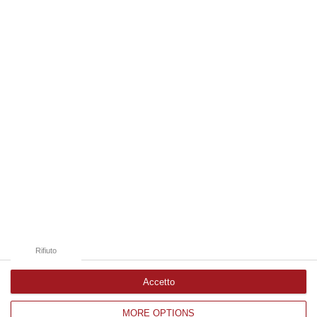
c…
10 Agosto, 7:16
Edizioni provinciali
Catanzaro
Cosenza
Vibo Valentia
Reggio Calabria
Crotone
Rifiuto
Accetto
MORE OPTIONS