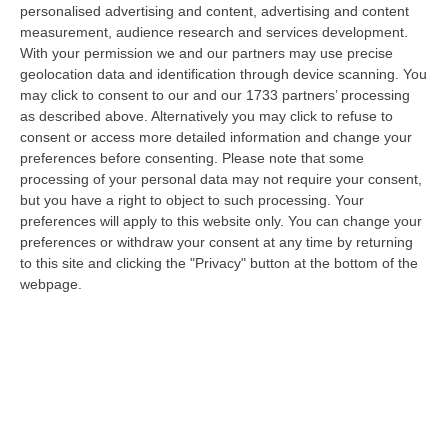
i Carabinieri dell’Aliquota Radiomobile della Compagnia di Petilia Pol…
personalised advertising and content, advertising and content
10 Agosto, 8:24
measurement, audience research and services development.
With your permission we and our partners may use precise
Scontro Tra Due Veicoli Sull’A2, Traffico Bloccato Tra Scilla E
geolocation data and identification through device scanning. You
Reggio Calabria
may click to consent to our and our 1733 partners’ processing
as described above. Alternatively you may click to refuse to
“A causa di un incidente tra due veicoli, sull’A2 “Autostrada del
consent or access more detailed information and change your
Mediterraneo” il traffico è temporaneamente bloccato, in direzione Sud,
preferences before consenting.
Please note that some
da…
processing of your personal data may not require your consent,
10 Agosto, 8:18
but you have a right to object to such processing. Your
preferences will apply to this website only. You can change your
Blitz Dei Carabinieri In Un Edificio Abbandonato A Cirò, Scovato Un
preferences or withdraw your consent at any time by returning
Nascondiglio Di Droga Tra Le Mura
to this site and clicking the "Privacy" button at the bottom of the
“CROTONE Nell’ambito delle costanti attività di prevenzione e contrasto
webpage.
ai reati in materia di sostanze stupefacenti, i Carabinieri della St…
10 Agosto, 7:48
Aggredito Brutalmente In Un Noto Locale Di Sangineto, Grave Un
Addetto Alla Sicurezza
“SANGINETO E’ ricoverato in gravissime condizioni l’addetto alla
sicurezza vittima di un violento pestaggio avvenuto sulla costa tirrenica