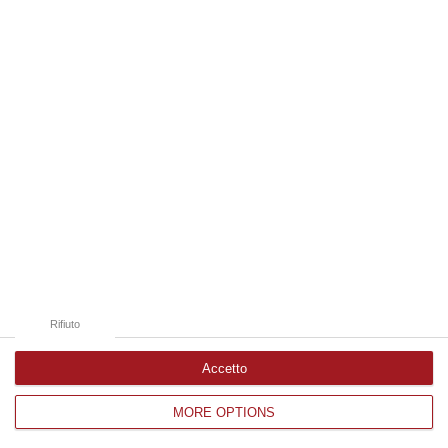
Edizioni provinciali
Catanzaro
Cosenza
Vibo Valentia
Reggio Calabria
Crotone
Rifiuto
Accetto
MORE OPTIONS
Corriere delle Calabria è una testata giornalistica di News&Com S.r.l