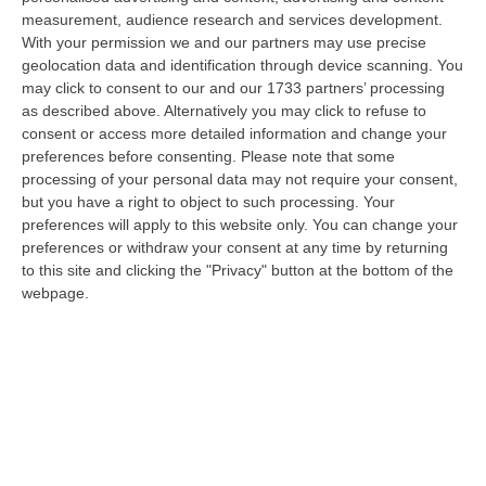
09 Agosto, 7:55
measurement, audience research and services development.
With your permission we and our partners may use precise
Il Killer Nascosto Nel Buio E La «condanna A Morte» Decisa Dalla
geolocation data and identification through device scanning. You
Cosca Scalise. Dieci Anni Fa L’omicidio Pagliuso
may click to consent to our and our 1733 partners’ processing
“LAMEZIA TERME Un foro nella recinzione, un uomo nascosto nel buio e
as described above. Alternatively you may click to refuse to
tre colpi esplosi in appena due secondi. Francesco Pagliuso non ebbe
consent or access more detailed information and change your
ne…
preferences before consenting.
Please note that some
processing of your personal data may not require your consent,
09 Agosto, 7:00
but you have a right to object to such processing. Your
preferences will apply to this website only. You can change your
All’asta Il Pallone Della “mano Di Dio” Di Maradona
preferences or withdraw your consent at any time by returning
“ROMA Il pallone con cui Diego Maradona segnò durante la storica
to this site and clicking the "Privacy" button at the bottom of the
vittoria dell’Argentina sull’Inghilterra ai Mondiali del 1986 potrebbe
webpage.
esse…
08 Agosto, 23:28
Milano, Vannacci Candida Il Generale Burgio
“ROMA “La sfida delle grandi città correremo in tutte le grandi città
Milano, Bologna, Roma e Napoli. Ci presenteremo come Futuro
nazionale…
08 Agosto, 22:19