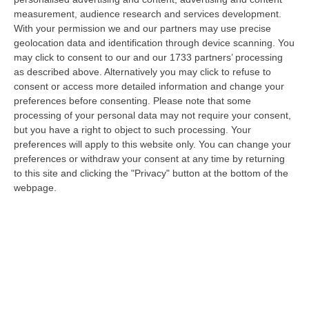
a Reggio Calabria la ministra del lavoro Marina Elvira Calderone. «…
measurement, audience research and services development.
09 Agosto, 20:31
With your permission we and our partners may use precise
geolocation data and identification through device scanning. You
Lavori Al Calopinace, Pititto (Cgil): «Il Caldo Non Ha Colore
may click to consent to our and our 1733 partners’ processing
Politico, Le Regole Valgono Per Tutti Anche Per Il Sindaco»
as described above. Alternatively you may click to refuse to
consent or access more detailed information and change your
“REGGIO CALABRIA “In Calabria, di fronte alle temperature estreme e ai
preferences before consenting.
Please note that some
rischi connessi allo stress termico, è stata adottata – ricorda il Se…
processing of your personal data may not require your consent,
09 Agosto, 20:12
but you have a right to object to such processing. Your
preferences will apply to this website only. You can change your
Un’altra Settimana Di Caldo, Sarà Un Ferragosto A 40 Gradi
preferences or withdraw your consent at any time by returning
“ROMA Breve tregua temporalesca, poi caldo intenso per la settimana di
to this site and clicking the "Privacy" button at the bottom of the
Ferragosto, quando si raggiungeranno i 38-39 gradi in diverse città…
webpage.
09 Agosto, 19:25
Se Il Turismo Delle Radici È Anche Musica: L’11 A San Lucido La
Performance “La Leggenda Di Cilla E I Racconti Del Mare”
“SAN LUCIDO La performance de “La leggenda di Cilla e I racconti del
mare”, l’opera composta dal maestro Maurizio Dones incentrata sulla
cel…