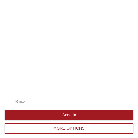
09 Agosto, 19:00
Edizioni provinciali
Catanzaro
Cosenza
Vibo Valentia
Reggio Calabria
Crotone
Rifiuto
Accetto
MORE OPTIONS
Corriere delle Calabria è una testata giornalistica di News&Com S.r.l