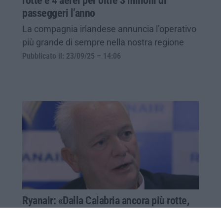
rotte e 4 aerei per oltre 3 milioni di
passeggeri l’anno
La compagnia irlandese annuncia l’operativo
più grande di sempre nella nostra regione
Pubblicato il: 23/09/25 – 14:06
Ryanair: «Dalla Calabria ancora più rotte,
in Europa è una delle destinazioni più