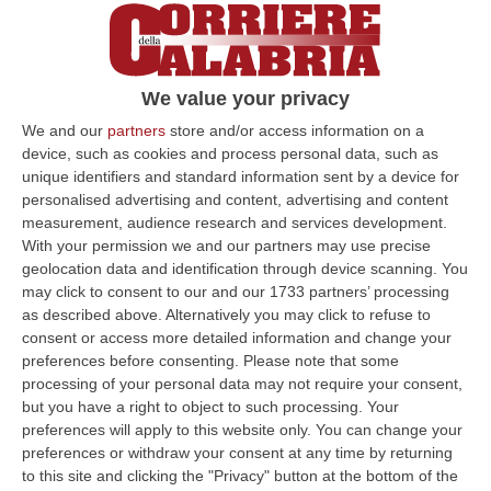
nuove»
Le parole del Ceo Eddie Wilson ad un evento
organizzato dalla Regione al Parlamento
We value your privacy
europeo. «Continueremo ad investire»
We and our
partners
store and/or access information on a
Pubblicato il: 04/02/25 – 11:01
device, such as cookies and process personal data, such as
unique identifiers and standard information sent by a device for
personalised advertising and content, advertising and content
measurement, audience research and services development.
With your permission we and our partners may use precise
geolocation data and identification through device scanning. You
may click to consent to our and our 1733 partners’ processing
as described above. Alternatively you may click to refuse to
consent or access more detailed information and change your
preferences before consenting.
Please note that some
processing of your personal data may not require your consent,
but you have a right to object to such processing. Your
preferences will apply to this website only. You can change your
Ryanair, parla Wilson: «Trasformeremo la
preferences or withdraw your consent at any time by returning
to this site and clicking the "Privacy" button at the bottom of the
Calabria come abbiamo fatto con la