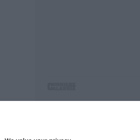
Corriere delle Calabria è una testata giornalist
P.IVA. 03199620794, Via del mare 6/G, S.Eufem
Iscrizione tribunale di Lamezia Terme 5/2011 - D
Effettua una ricerca sul Corriere delle Calabria