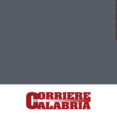
ica di News&Com S.r.l ©2012-
-2026. Tutti i diritti riservati.
ia, Lamezia Terme (CZ)
irettore responsabile Paola Militano |
Privacy