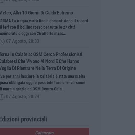
Meteo, Altri 10 Giorni Di Caldo Estremo
“ROMA La tregua varrà fino a domani: dopo il record
di ieri con il bollino rosso per tutte le 27 città
monitorate e oggi con 26 allerte mass…
07 Agosto, 20:33
Torna In Calabria: OSM Cerca Professionisti
Calabresi Che Vivono Al Nord E Che Hanno
Voglia Di Rientrare Nella Terra Di Origine
“Se per anni lasciare la Calabria è stata una scelta
quasi obbligata oggi è possibile fare un’inversione
di marcia grazie ad OSM Centro Cala…
07 Agosto, 20:24
Edizioni provinciali
Catanzaro