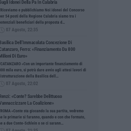
Sugli Idonei Della Pa In Calabria
“Riceviamo e pubblichiamo Noi idonei del Concorso
per 54 posti della Regione Calabria siamo tra i
potenziali beneficiari della proposta d…
07 Agosto, 22:35
Basilica Dell’Immacolata Concezione Di
Catanzaro, Ferro: «finanziamento Da 800
Milioni Di Euro»
“CATANZARO «Con un importante finanziamento di
800 mila euro, si potrà dare avvio agli attesi lavori di
ristrutturazione della Basilica dell…
07 Agosto, 22:02
Renzi: «Conte? Sarebbe Delittuoso
Vannaccizzare La Coalizione»
“ROMA «Conte sta giocando la sua partita, vedremo
se le primarie si faranno, quando e con che formato,
se a due Conte-Schlein o se ci sarann…
07 Agosto, 21:35