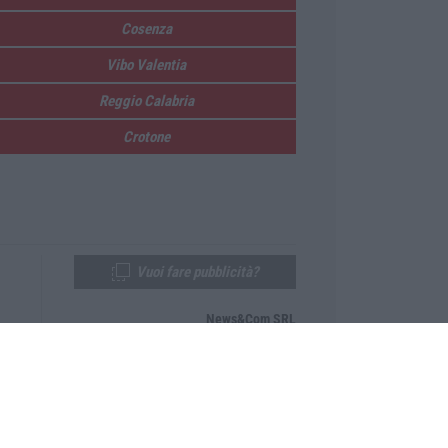
Cosenza
Vibo Valentia
Reggio Calabria
Crotone
Vuoi fare pubblicità?
News&Com SRL
Telefono:
0968-53665
Email:
newsandcom@gmail.com