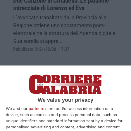
Due Catizone in Cittadella. Le parabole
intrecciate di Lorenzo ed Eva
L’avvocato transitato dalla Provincia alla
Regione ottiene uno spostamento post-
elettorale nella struttura dell’Agenda digitale.
Sua sorella si appre…
Pubblicato il: 21/02/20 – 7:37
We value your privacy
We and our
partners
store and/or access information on a
device, such as cookies and process personal data, such as
unique identifiers and standard information sent by a device for
personalised advertising and content, advertising and content