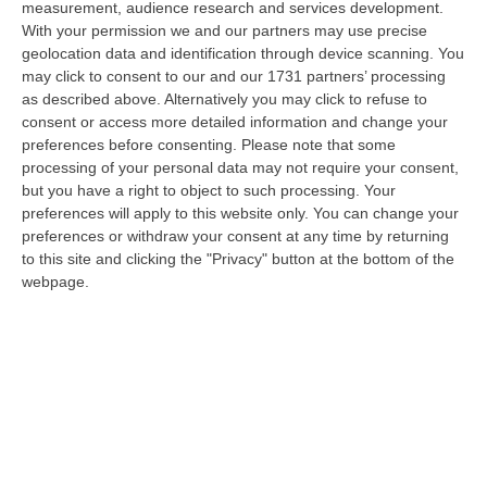
measurement, audience research and services development.
Per Santelli un ex prefetto come capo di
With your permission we and our partners may use precise
Gabinetto e staff a "trazione" cosentina
geolocation data and identification through device scanning. You
Dopo la nomina a sorpresa di Ultimo filtrano
may click to consent to our and our 1731 partners’ processing
as described above. Alternatively you may click to refuse to
le prime indiscrezioni sul prossimo “cerchio
consent or access more detailed information and change your
magico” della presidente. Raffaele
preferences before consenting.
Please note that some
Cannizzaro verso il rito…
processing of your personal data may not require your consent,
but you have a right to object to such processing. Your
Pubblicato il: 18/02/20 – 18:11
preferences will apply to this website only. You can change your
preferences or withdraw your consent at any time by returning
to this site and clicking the "Privacy" button at the bottom of the
webpage.