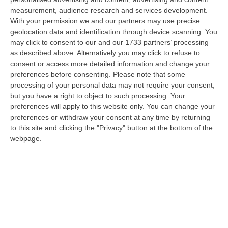
a Reggio Calabria la ministra del lavoro Marina Elvira Calderone. «…
measurement, audience research and services development.
09 Agosto, 20:31
With your permission we and our partners may use precise
geolocation data and identification through device scanning. You
Lavori Al Calopinace, Pititto (Cgil): «Il Caldo Non Ha Colore
may click to consent to our and our 1733 partners’ processing
Politico, Le Regole Valgono Per Tutti Anche Per Il Sindaco»
as described above. Alternatively you may click to refuse to
consent or access more detailed information and change your
“REGGIO CALABRIA “In Calabria, di fronte alle temperature estreme e ai
preferences before consenting.
Please note that some
rischi connessi allo stress termico, è stata adottata – ricorda il Se…
processing of your personal data may not require your consent,
09 Agosto, 20:12
but you have a right to object to such processing. Your
preferences will apply to this website only. You can change your
Un’altra Settimana Di Caldo, Sarà Un Ferragosto A 40 Gradi
preferences or withdraw your consent at any time by returning
“ROMA Breve tregua temporalesca, poi caldo intenso per la settimana di
to this site and clicking the "Privacy" button at the bottom of the
Ferragosto, quando si raggiungeranno i 38-39 gradi in diverse città…
webpage.
09 Agosto, 19:25
Se Il Turismo Delle Radici È Anche Musica: L’11 A San Lucido La
Performance “La Leggenda Di Cilla E I Racconti Del Mare”
“SAN LUCIDO La performance de “La leggenda di Cilla e I racconti del
mare”, l’opera composta dal maestro Maurizio Dones incentrata sulla
cel…