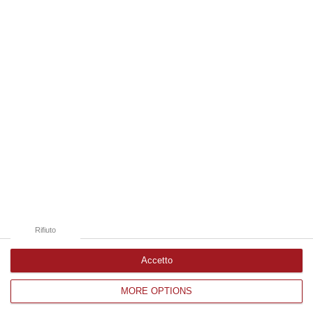
09 Agosto, 19:00
Edizioni provinciali
Catanzaro
Cosenza
Vibo Valentia
Reggio Calabria
Crotone
Rifiuto
Accetto
MORE OPTIONS
Corriere delle Calabria è una testata giornalistica di News&Com S.r.l