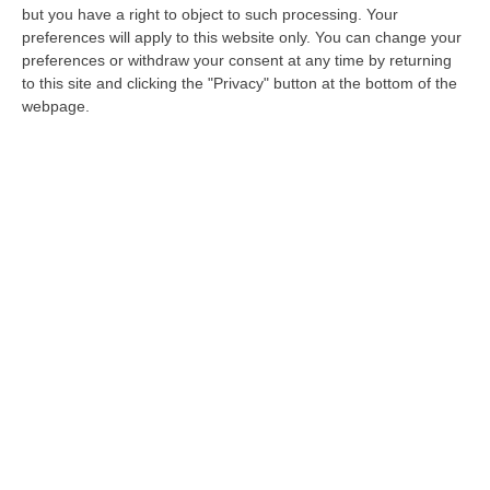
but you have a right to object to such processing. Your
preferences will apply to this website only. You can change your
preferences or withdraw your consent at any time by returning
to this site and clicking the "Privacy" button at the bottom of the
webpage.
Schianto Freccia Tricolore, il papà della
bimba morta: «Cosa potevo fare di più»
È stato dimesso e ha raggiunto il figlio ancora
in rianimazione. Resta al Cto la mamma della
vittima
Pubblicato il: 17/09/23 – 12:30