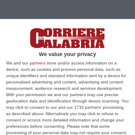
We value your privacy
We and our
partners
store and/or access information on a
device, such as cookies and process personal data, such as
unique identifiers and standard information sent by a device for
personalised advertising and content, advertising and content
Schianto Freccia, sveglio il fratellino della
measurement, audience research and services development.
vittima
With your permission we and our partners may use precise
geolocation data and identification through device scanning. You
Il 12enne è ricoverato in Rianimazione
may click to consent to our and our 1733 partners’ processing
all’ospedale di Torino. Proseguono le indagini
as described above. Alternatively you may click to refuse to
sull’incidente
consent or access more detailed information and change your
preferences before consenting.
Please note that some
Pubblicato il: 18/09/23 – 11:57
processing of your personal data may not require your consent,