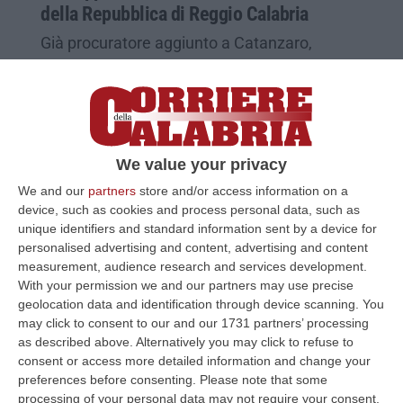
della Repubblica di Reggio Calabria
Già procuratore aggiunto a Catanzaro,
Borrelli è stato scelto dal CSM per guidare
l’ufficio inquirente reggino
Pubblicato il: 09/07/25 – 13:57
We value your privacy
We and our
partners
store and/or access information on a
device, such as cookies and process personal data, such as
unique identifiers and standard information sent by a device for
personalised advertising and content, advertising and content
measurement, audience research and services development.
With your permission we and our partners may use precise
geolocation data and identification through device scanning. You
may click to consent to our and our 1731 partners’ processing
as described above. Alternatively you may click to refuse to
consent or access more detailed information and change your
Reggio Calabria, il Csm punta su Borrelli:
preferences before consenting.
Please note that some
processing of your personal data may not require your consent,