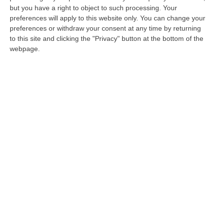
sarà lui il nuovo procuratore
but you have a right to object to such processing. Your
Già a capo della Procura di Salerno, torna in
preferences will apply to this website only. You can change your
Calabria da protagonista. Napoletano, 65
preferences or withdraw your consent at any time by returning
to this site and clicking the "Privacy" button at the bottom of the
anni, vanta una lunga esperienza nella lotta
webpage.
alla criminalità…
Pubblicato il: 12/06/25 – 13:20
ULTIME DAL CORRIERE DELLA CALABRIA
Tragedia A Vibo Valentia, Morta La 23enne Investita Sulle Strisce
“VIBO VALENTIA Non ce l’ha fatta Andrea Minasi, la giovane pianista di
appena 23 anni travolta da un Suv lo scorso 28 luglio mentre attraver…
06 Agosto, 14:07
Bloccati Nel Cuore Dell’Aspromonte, Salvato Un Gruppo Di 18
Persone Con 7 Minori
“Si è conclusa positivamente una complessa operazione di soccorso nel