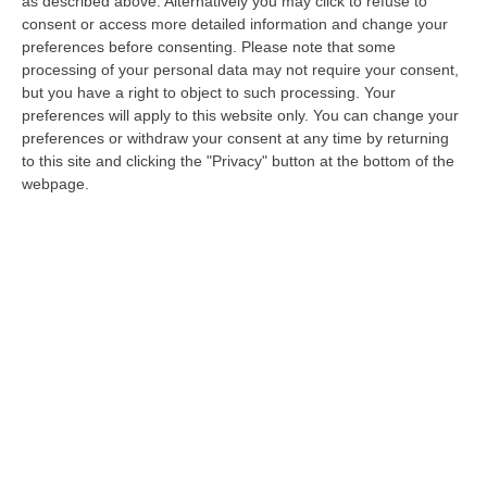
as described above. Alternatively you may click to refuse to
abbassato la testa alla ‘ndrangheta»
consent or access more detailed information and change your
preferences before consenting.
Please note that some
Il referente regionale di Libera ospite a
processing of your personal data may not require your consent,
Telesuonano: «Le storie delle vittime
but you have a right to object to such processing. Your
preferences will apply to this website only. You can change your
innocenti calabresi sono ancora poco
preferences or withdraw your consent at any time by returning
conosciute»
to this site and clicking the "Privacy" button at the bottom of the
Pubblicato il: 22/02/24 – 8:59
webpage.