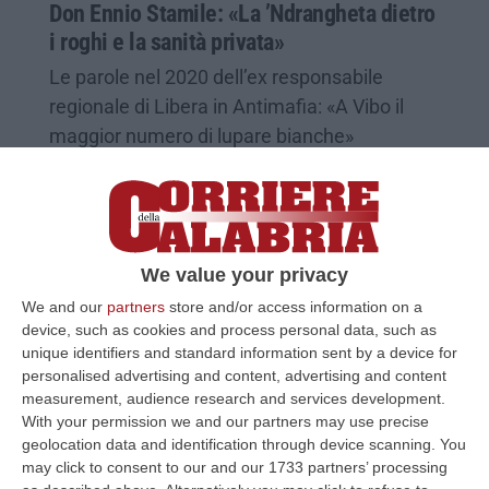
Don Ennio Stamile: «La ’Ndrangheta dietro
i roghi e la sanità privata»
Le parole nel 2020 dell’ex responsabile
regionale di Libera in Antimafia: «A Vibo il
maggior numero di lupare bianche»
Pubblicato il: 07/04/24 – 9:08
We value your privacy
We and our
partners
store and/or access information on a
device, such as cookies and process personal data, such as
unique identifiers and standard information sent by a device for
personalised advertising and content, advertising and content
measurement, audience research and services development.
With your permission we and our partners may use precise
geolocation data and identification through device scanning. You
may click to consent to our and our 1733 partners’ processing
Borrello: «C’è una Calabria che non ha