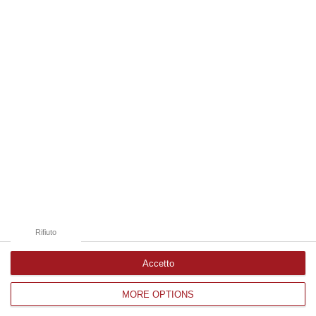
Maria Joel Conocchiella è la nuova
Referente provinciale di Libera Vibo
Valentia
Succede a Giuseppe Borrello. L’elezione è
avvenuta ieri nel corso dell’assemblea del
coordinamento
Pubblicato il: 16/07/23 – 19:36
Rifiuto
Accetto
MORE OPTIONS