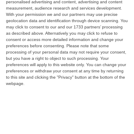
personalised advertising and content, advertising and content
della città. Catanzaro oggi celebra il suo primo Pride: colori, musica…
measurement, audience research and services development.
08 Agosto, 19:38
With your permission we and our partners may use precise
geolocation data and identification through device scanning. You
«Per Riaprire Hormuz Stop Ad Attacchi E Sanzioni»
may click to consent to our and our 1733 partners’ processing
“ROMA Per la riapertura dello Stretto di Hormuz l’Iran chiede agli Stati
as described above. Alternatively you may click to refuse to
Uniti di revocare il blocco navale e le sanzioni contro l’Iran, di…
consent or access more detailed information and change your
08 Agosto, 19:27
preferences before consenting.
Please note that some
processing of your personal data may not require your consent,
Diamante, Ecco L’ordinanza Sul Divieto Per I 14enni In Strada
but you have a right to object to such processing. Your
Senza Accompagnamento
preferences will apply to this website only. You can change your
preferences or withdraw your consent at any time by returning
“DIAMANTE (COSENZA) Tutela dei minori, contrasto ai fenomeni di
to this site and clicking the "Privacy" button at the bottom of the
disagio e devianza minorile, sicurezza e decoro urbano, fruizione serena
webpage.
del…
08 Agosto, 18:40
La Denuncia Di Si-Avs Calabria: «Bloccate In Mezzo Al Mare Oltre
500 Persone Dirette Al Corteo No Ponte»
“LAMEZIA TERME Il segretario regionale Sinistra Italiana Avs
della Calabria, Fernando Pignataro, in una nota ha segnala il ritardo con
il q…