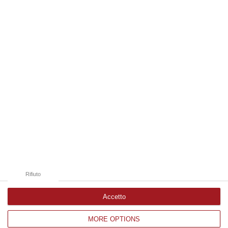
08 Agosto, 18:25
Edizioni provinciali
Catanzaro
Cosenza
Vibo Valentia
Reggio Calabria
Crotone
Rifiuto
Accetto
MORE OPTIONS