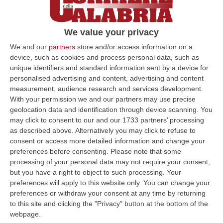
We value your privacy
We and our
partners
store and/or access information on a
device, such as cookies and process personal data, such as
unique identifiers and standard information sent by a device for
Iran, riaperto lo stretto di Hormuz
personalised advertising and content, advertising and content
measurement, audience research and services development.
Trump: «Resta il blocco navale nei loro
With your permission we and our partners may use precise
confronti»
geolocation data and identification through device scanning. You
Pubblicato il: 17/04/26 – 15:48
may click to consent to our and our 1733 partners’ processing
as described above. Alternatively you may click to refuse to
consent or access more detailed information and change your
preferences before consenting.
Please note that some
processing of your personal data may not require your consent,
but you have a right to object to such processing. Your
preferences will apply to this website only. You can change your
preferences or withdraw your consent at any time by returning
to this site and clicking the "Privacy" button at the bottom of the
webpage.