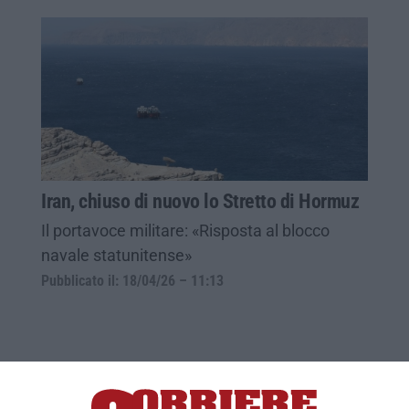
Iran, chiuso di nuovo lo Stretto di Hormuz
Il portavoce militare: «Risposta al blocco
navale statunitense»
Pubblicato il: 18/04/26 – 11:13