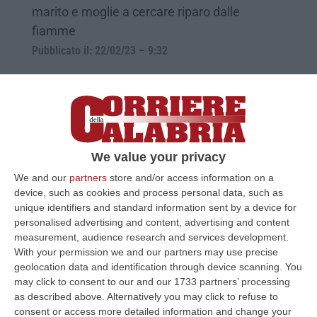
marito e moglie a cercare riparo dalle
fiamme
Pubblicato il: 22/02/23 – 9:32
We value your privacy
We and our
partners
store and/or access information on a
device, such as cookies and process personal data, such as
unique identifiers and standard information sent by a device for
personalised advertising and content, advertising and content
measurement, audience research and services development.
With your permission we and our partners may use precise
Girifalco, in fiamme una casa. Illesi i
geolocation data and identification through device scanning. You
proprietari – FOTO
may click to consent to our and our 1733 partners’ processing
as described above. Alternatively you may click to refuse to
Il rogo ha distrutto il sottotetto di un
consent or access more detailed information and change your