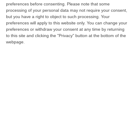
immobile a via Bologna. I vigili del fuoco
preferences before consenting.
Please note that some
hanno spento le fiamme ed interdetto lo
processing of your personal data may not require your consent,
stabile
but you have a right to object to such processing. Your
preferences will apply to this website only. You can change your
Pubblicato il: 30/01/23 – 18:48
preferences or withdraw your consent at any time by returning
to this site and clicking the "Privacy" button at the bottom of the
webpage.
Fiamme in una casa a Nicotera, salvati gli
abitanti
Una squadra di pompieri hanno spento