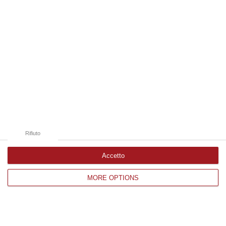
vigili del fuoco ha permesso di spegnere
rapidamente l’incendio. Soccorsa anche
un’anziana colta da ma…
Pubblicato il: 22/10/19 – 10:24
Rifiuto
Accetto
MORE OPTIONS
Botricello, in fiamme una casa
abbandonata