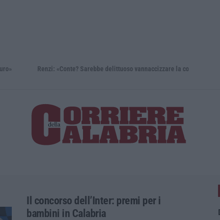
oso vannaccizzare la coalizione»
Meteo
Il concorso dell’Inter: premi per i
bambini in Calabria