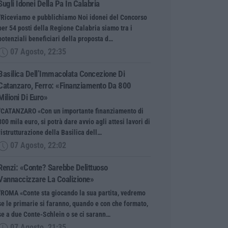
Sugli Idonei Della Pa In Calabria
“Riceviamo e pubblichiamo Noi idonei del Concorso
per 54 posti della Regione Calabria siamo tra i
potenziali beneficiari della proposta d…
07 Agosto, 22:35
Basilica Dell’Immacolata Concezione Di
Catanzaro, Ferro: «finanziamento Da 800
Milioni Di Euro»
“CATANZARO «Con un importante finanziamento di
800 mila euro, si potrà dare avvio agli attesi lavori di
ristrutturazione della Basilica dell…
07 Agosto, 22:02
Renzi: «Conte? Sarebbe Delittuoso
Vannaccizzare La Coalizione»
“ROMA «Conte sta giocando la sua partita, vedremo
se le primarie si faranno, quando e con che formato,
se a due Conte-Schlein o se ci sarann…
07 Agosto, 21:35