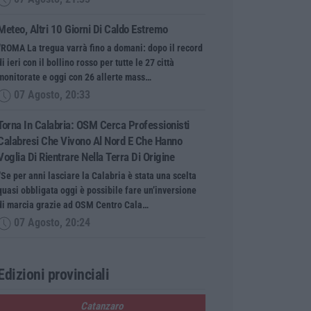
Meteo, Altri 10 Giorni Di Caldo Estremo
“ROMA La tregua varrà fino a domani: dopo il record
di ieri con il bollino rosso per tutte le 27 città
monitorate e oggi con 26 allerte mass…
07 Agosto, 20:33
Torna In Calabria: OSM Cerca Professionisti
Calabresi Che Vivono Al Nord E Che Hanno
Voglia Di Rientrare Nella Terra Di Origine
“Se per anni lasciare la Calabria è stata una scelta
quasi obbligata oggi è possibile fare un’inversione
di marcia grazie ad OSM Centro Cala…
07 Agosto, 20:24
Edizioni provinciali
Catanzaro