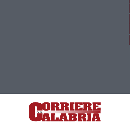
ica di News&Com S.r.l ©2012-
-2026. Tutti i diritti riservati.
ia, Lamezia Terme (CZ)
irettore responsabile Paola Militano |
Privacy