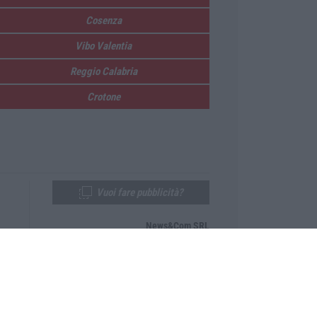
Cosenza
Vibo Valentia
Reggio Calabria
Crotone
Vuoi fare pubblicità?
News&Com SRL
Telefono:
0968-53665
Email:
newsandcom@gmail.com