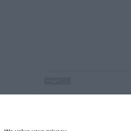
Corriere delle Calabria è una testata giornalist
P.IVA. 03199620794, Via del mare 6/G, S.Eufem
Iscrizione tribunale di Lamezia Terme 5/2011 - D
Effettua una ricerca sul Corriere delle Calabria