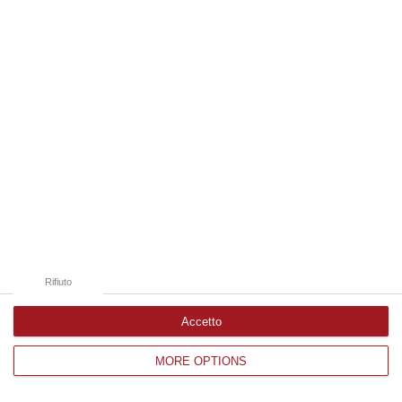
Edizioni provinciali
Catanzaro
Cosenza
Vibo Valentia
Reggio Calabria
Crotone
Rifiuto
Accetto
MORE OPTIONS
Corriere delle Calabria è una testata giornalistica di News&Com S.r.l
©2012-
-2026. Tutti i diritti riservati.