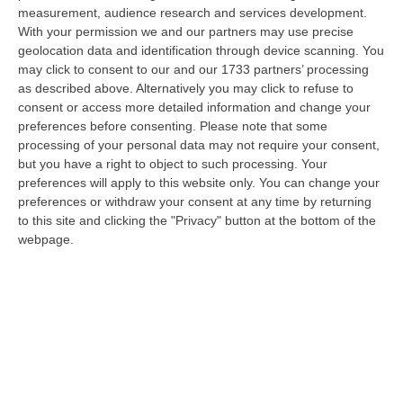
dare avvio agli attesi lavori di ristrutturazione della Basilica dell…
measurement, audience research and services development.
07 Agosto, 22:02
With your permission we and our partners may use precise
geolocation data and identification through device scanning. You
Renzi: «Conte? Sarebbe Delittuoso Vannaccizzare La Coalizione»
may click to consent to our and our 1733 partners’ processing
as described above. Alternatively you may click to refuse to
“ROMA «Conte sta giocando la sua partita, vedremo se le primarie si
consent or access more detailed information and change your
faranno, quando e con che formato, se a due Conte-Schlein o se ci
preferences before consenting.
Please note that some
sarann…
processing of your personal data may not require your consent,
07 Agosto, 21:35
but you have a right to object to such processing. Your
preferences will apply to this website only. You can change your
Meteo, Altri 10 Giorni Di Caldo Estremo
preferences or withdraw your consent at any time by returning
“ROMA La tregua varrà fino a domani: dopo il record di ieri con il bollino
to this site and clicking the "Privacy" button at the bottom of the
rosso per tutte le 27 città monitorate e oggi con 26 allerte mass…
webpage.
07 Agosto, 20:33
Torna In Calabria: OSM Cerca Professionisti Calabresi Che Vivono
Al Nord E Che Hanno Voglia Di Rientrare Nella Terra Di Origine
“Se per anni lasciare la Calabria è stata una scelta quasi obbligata oggi è
possibile fare un’inversione di marcia grazie ad OSM Centro Cala…
07 Agosto, 20:24